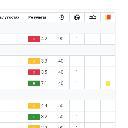
 / у гостях
Результат
п
4:2
90`
1
н
3:3
40`
п
3:5
40`
1
в
7:1
40`
1
н
4:4
50`
1
в
3:2
50`
1
н
2:2
90`
1