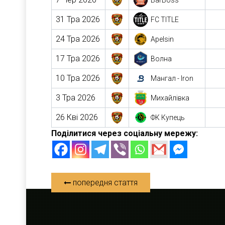
BarBoss
31 Тра 2026
FC TITLE
24 Тра 2026
Apelsin
17 Тра 2026
Волна
10 Тра 2026
Мангал - Iron
3 Тра 2026
Михайлівка
26 Кві 2026
ФК Купець
Поділитися через соціальну мережу:
попередня стаття