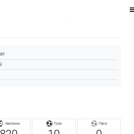
ал
9
Хвилини
Голи
Паси
820
10
0