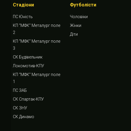
Стадіони
Футболісти
ПС Юність
Чоловіки
КП “МФК” Металург поле
Жінки
2
Діти
КП “МФК” Металург поле
3
СК Будівельник
Локомотив-КПУ
КП “МФК” Металург поле
1
ПС ЗАБ
СК Спартак-КПУ
СК ЗНУ
СК Динамо