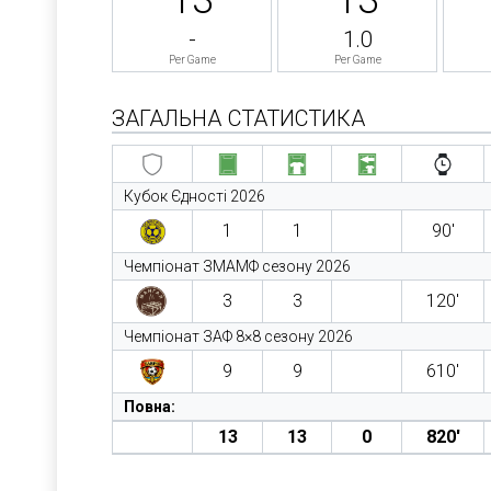
-
1.0
Per Game
Per Game
ЗАГАЛЬНА СТАТИСТИКА
Кубок Єдності 2026
1
1
90′
Чемпіонат ЗМАМФ сезону 2026
3
3
120′
Чемпіонат ЗАФ 8×8 сезону 2026
9
9
610′
Повна:
13
13
0
820′