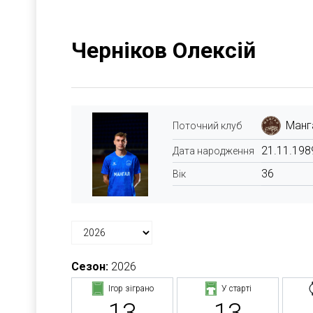
Черніков Олексій
Манг
Поточний клуб
21.11.198
Дата народження
36
Вік
Сезон:
2026
Ігор зіграно
У старті
13
13