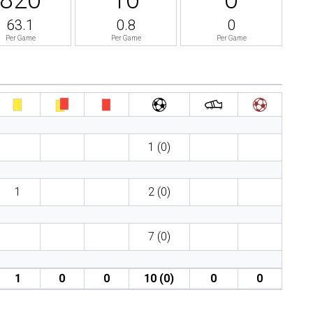
63.1
0.8
0
Per Game
Per Game
Per Game
1 (0)
1
2 (0)
7 (0)
1
0
0
10 (0)
0
0