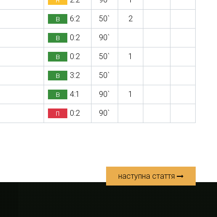
в
6:2
50`
2
в
0:2
90`
в
0:2
50`
1
в
3:2
50`
в
4:1
90`
1
п
0:2
90`
наступна стаття