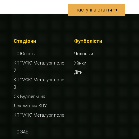
наступна стаття
Стадіони
Футболісти
ПС Юність
Чоловіки
КП “МФК” Металург поле
Жінки
2
Діти
КП “МФК” Металург поле
3
СК Будівельник
Локомотив-КПУ
КП “МФК” Металург поле
1
ПС ЗАБ