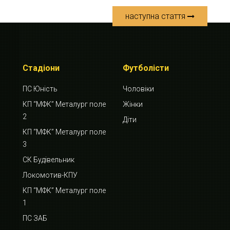
наступна стаття
Стадіони
Футболісти
ПС Юність
Чоловіки
КП “МФК” Металург поле
Жінки
2
Діти
КП “МФК” Металург поле
3
СК Будівельник
Локомотив-КПУ
КП “МФК” Металург поле
1
ПС ЗАБ