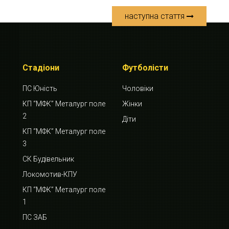
наступна стаття
Стадіони
Футболісти
ПС Юність
Чоловіки
КП “МФК” Металург поле
Жінки
2
Діти
КП “МФК” Металург поле
3
СК Будівельник
Локомотив-КПУ
КП “МФК” Металург поле
1
ПС ЗАБ