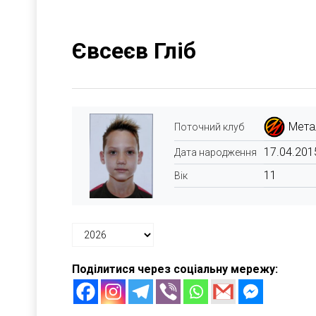
Євсеєв Гліб
Мета
Поточний клуб
17.04.201
Дата народження
11
Вік
Поділитися через соціальну мережу: