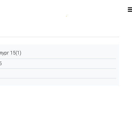
лург 15(1)
5