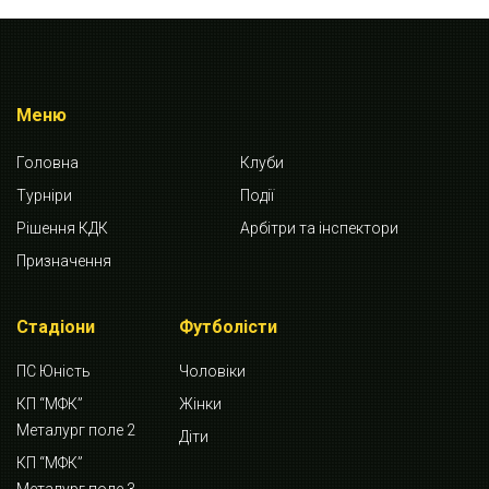
Меню
Головна
Клуби
Турніри
Події
Рішення КДК
Арбітри та інспектори
Призначення
Стадіони
Футболісти
ПС Юність
Чоловіки
КП “МФК”
Жінки
Металург поле 2
Діти
КП “МФК”