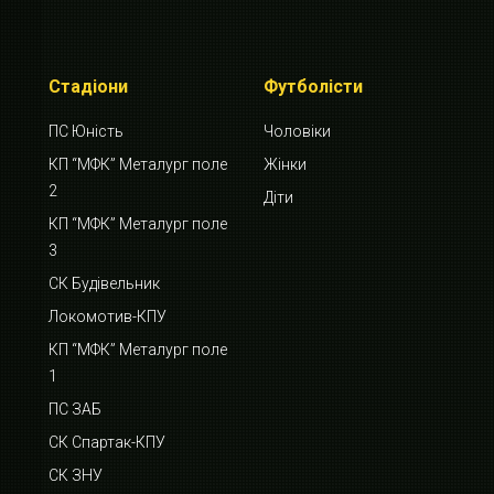
Стадіони
Футболісти
ПС Юність
Чоловіки
КП “МФК” Металург поле
Жінки
2
Діти
КП “МФК” Металург поле
3
СК Будівельник
Локомотив-КПУ
КП “МФК” Металург поле
1
ПС ЗАБ
СК Спартак-КПУ
СК ЗНУ