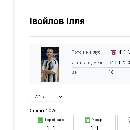
Івойлов Ілля
ФК Ю
Поточний клуб
04.04.200
Дата народження
18
Вік
Сезон:
2026
Ігор зіграно
У старті
11
11