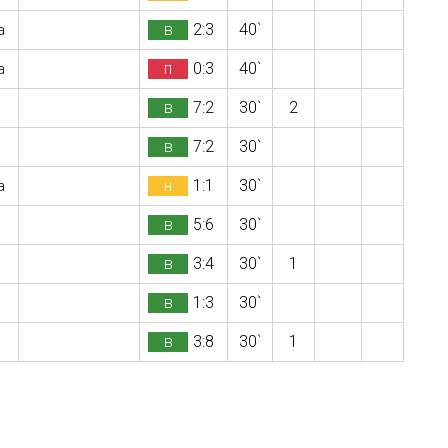
в
2:3
40`
а
п
0:3
40`
а
в
7:2
30`
2
в
7:2
30`
н
1:1
30`
а
в
5:6
30`
в
3:4
30`
1
в
1:3
30`
в
3:8
30`
1