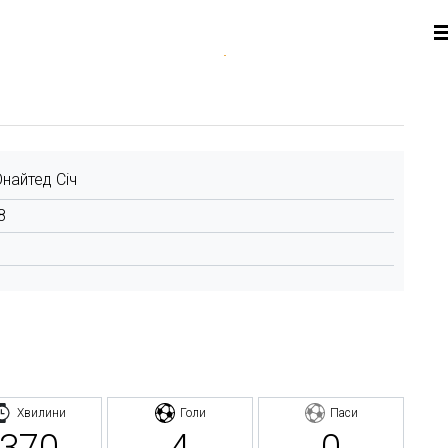
найтед Січ
8
Хвилини
Голи
Паси
370
4
0