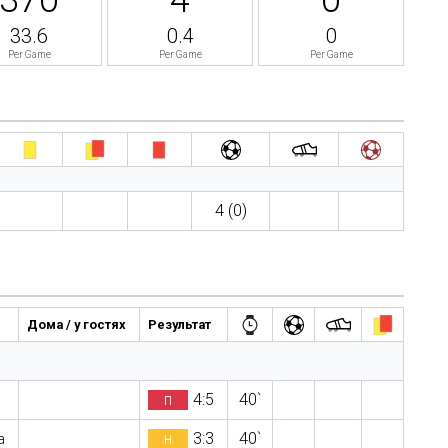
33.6
0.4
0
Per Game
Per Game
Per Game
4 (0)
Дома / у гостях
Результат
п
4:5
40`
н
3:3
40`
а