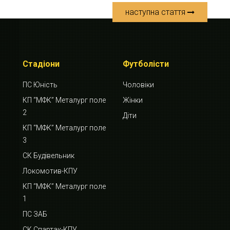
наступна стаття
Стадіони
Футболісти
ПС Юність
Чоловіки
КП “МФК” Металург поле
Жінки
2
Діти
КП “МФК” Металург поле
3
СК Будівельник
Локомотив-КПУ
КП “МФК” Металург поле
1
ПС ЗАБ
СК Спартак-КПУ