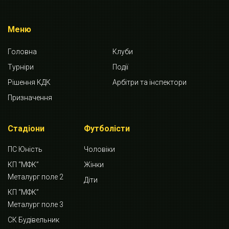
Меню
Головна
Клуби
Турніри
Події
Рішення КДК
Арбітри та інспектори
Призначення
Стадіони
Футболісти
ПС Юність
Чоловіки
КП “МФК”
Жінки
Металург поле 2
Діти
КП “МФК”
Металург поле 3
СК Будівельник