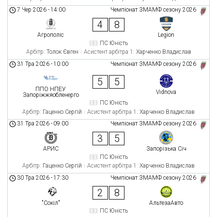
7 Чер 2026
-
14:00
Чемпіонат ЗМАМФ сезону 2026
4
8
Агрополіс
Legion
ПС Юність
Арбітр:
Толок Євген
Асистент арбітра 1:
Харченко Владислав
31 Тра 2026
-
10:00
Чемпіонат ЗМАМФ сезону 2026
5
5
ППО НПЕУ
Vidnova
Запоріжжяобленерго
ПС Юність
Арбітр:
Гаценко Сергій
Асистент арбітра 1:
Харченко Владислав
31 Тра 2026
-
09:00
Чемпіонат ЗМАМФ сезону 2026
3
5
АРИС
Запорізька Січ
ПС Юність
Арбітр:
Гаценко Сергій
Асистент арбітра 1:
Харченко Владислав
30 Тра 2026
-
17:30
Чемпіонат ЗМАМФ сезону 2026
2
8
"Сокіл"
АльтезаАвто
ПС Юність