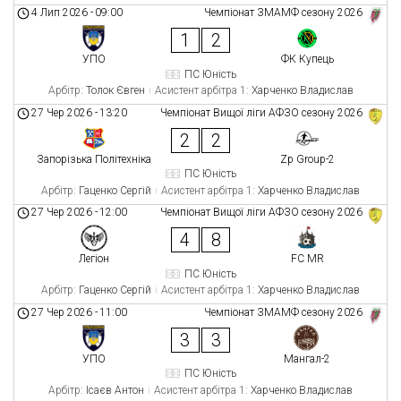
4 Лип 2026
-
09:00
Чемпіонат ЗМАМФ сезону 2026
1
2
УПО
ФК Купець
ПС Юність
Арбітр:
Толок Євген
Асистент арбітра 1:
Харченко Владислав
27 Чер 2026
-
13:20
Чемпіонат Вищої ліги АФЗО сезону 2026
2
2
Запорізька Політехніка
Zp Group-2
ПС Юність
Арбітр:
Гаценко Сергій
Асистент арбітра 1:
Харченко Владислав
27 Чер 2026
-
12:00
Чемпіонат Вищої ліги АФЗО сезону 2026
4
8
Легіон
FC MR
ПС Юність
Арбітр:
Гаценко Сергій
Асистент арбітра 1:
Харченко Владислав
27 Чер 2026
-
11:00
Чемпіонат ЗМАМФ сезону 2026
3
3
УПО
Мангал-2
ПС Юність
Арбітр:
Ісаєв Антон
Асистент арбітра 1:
Харченко Владислав