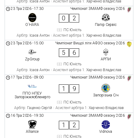
Арбітр:
Ісаєв Антон
Асистент арбітра 1:
Харченко Владислав
23 Тра 2026
-
17:30
Чемпіонат ЗМАМФ сезону 2026
0
2
O`HARA
Папір Сервіс
ПС Юність
Арбітр:
Ісаєв Антон
Асистент арбітра 1:
Харченко Владислав
23 Тра 2026
-
15:00
Чемпіонат Вищої ліги АФЗО сезону 2026
5
6
ZpGroup
АРПИ
ПС Юність
Арбітр:
Ісаєв Антон
Асистент арбітра 1:
Харченко Владислав
17 Тра 2026
-
09:00
Чемпіонат ЗМАМФ сезону 2026
1
9
ППО НПЕУ
Запорізька Січ
Запоріжжяобленерго
ПС Юність
Арбітр:
Гаценко Сергій
Асистент арбітра 1:
Харченко Владислав
16 Тра 2026
-
19:30
Чемпіонат ЗМАМФ сезону 2026
1
2
Alliance
Vidnova
ПС Юність