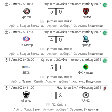
7 Лип 2026
-
18:00
Вища ліга ЗОАФ з пляжного футболу 2026
5
0
Ураган
Космос
Центральний пляж
Арбітр:
Валуєв В’ячеслав
Асистент арбітра 1:
Харченко Владислав
7 Лип 2026
-
17:00
Вища ліга ЗОАФ з пляжного футболу 2026
4
0
СК Мотор
Торнадо
Центральний пляж
Арбітр:
Валуєв В’ячеслав
Асистент арбітра 1:
Харченко Владислав
5 Лип 2026
-
08:00
Супер ліга ЗОАФ з пляжного футболу 2026
5
1
ЗЕФК
ФК Купець
Центральний пляж
Арбітр:
Пазиніч Сергій
Асистент арбітра 1:
Харченко Владислав
4 Лип 2026
-
11:00
Чемпіонат ЗМАМФ сезону 2026
1
3
Alliance
АРИС
ПС Юність
Арбітр:
Толок Євген
Асистент арбітра 1:
Харченко Владислав