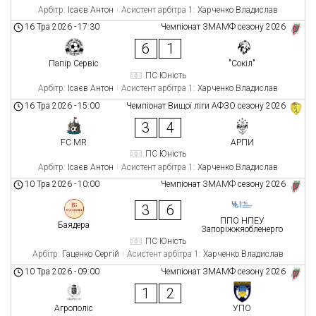
Арбітр:
Ісаєв Антон
Асистент арбітра 1:
Харченко Владислав
16 Тра 2026
-
17:30
Чемпіонат ЗМАМФ сезону 2026
6
1
Папір Сервіс
"Сокіл"
ПС Юність
Арбітр:
Ісаєв Антон
Асистент арбітра 1:
Харченко Владислав
16 Тра 2026
-
15:00
Чемпіонат Вищої ліги АФЗО сезону 2026
3
4
FC MR
АРПИ
ПС Юність
Арбітр:
Ісаєв Антон
Асистент арбітра 1:
Харченко Владислав
10 Тра 2026
-
10:00
Чемпіонат ЗМАМФ сезону 2026
3
6
ППО НПЕУ
Баядера
Запоріжжяобленерго
ПС Юність
Арбітр:
Гаценко Сергій
Асистент арбітра 1:
Харченко Владислав
10 Тра 2026
-
09:00
Чемпіонат ЗМАМФ сезону 2026
1
2
Агрополіс
УПО