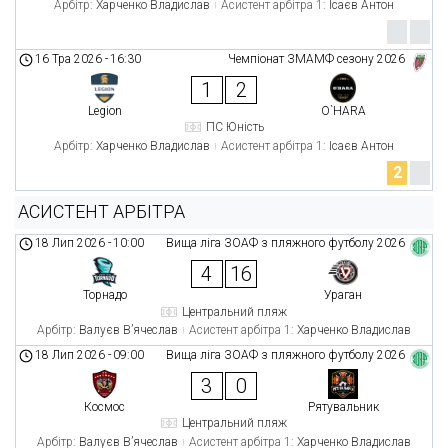
Арбітр:
Харченко Владислав
Асистент арбітра 1:
Ісаєв Антон
16 Тра 2026
-
16:30
Чемпіонат ЗМАМФ сезону 2026
1
2
Legion
O`HARA
ПС Юність
Арбітр:
Харченко Владислав
Асистент арбітра 1:
Ісаєв Антон
2
АСИСТЕНТ АРБІТРА
18 Лип 2026
-
10:00
Вища ліга ЗОАФ з пляжного футболу 2026
4
16
Торнадо
Ураган
Центральний пляж
Арбітр:
Валуєв В’ячеслав
Асистент арбітра 1:
Харченко Владислав
18 Лип 2026
-
09:00
Вища ліга ЗОАФ з пляжного футболу 2026
3
0
Космос
Рятувальник
Центральний пляж
Арбітр:
Валуєв В’ячеслав
Асистент арбітра 1:
Харченко Владислав