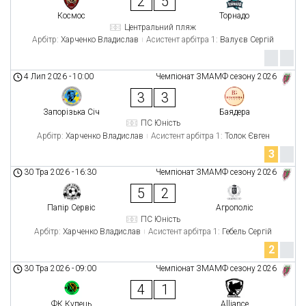
2
5
Космос
Торнадо
Центральний пляж
Арбітр:
Харченко Владислав
Асистент арбітра 1:
Валуєв Сергій
4 Лип 2026
-
10:00
Чемпіонат ЗМАМФ сезону 2026
3
3
Запорізька Січ
Баядера
ПС Юність
Арбітр:
Харченко Владислав
Асистент арбітра 1:
Толок Євген
3
30 Тра 2026
-
16:30
Чемпіонат ЗМАМФ сезону 2026
5
2
Папір Сервіс
Агрополіс
ПС Юність
Арбітр:
Харченко Владислав
Асистент арбітра 1:
Гебель Сергій
2
30 Тра 2026
-
09:00
Чемпіонат ЗМАМФ сезону 2026
4
1
ФК Купець
Alliance