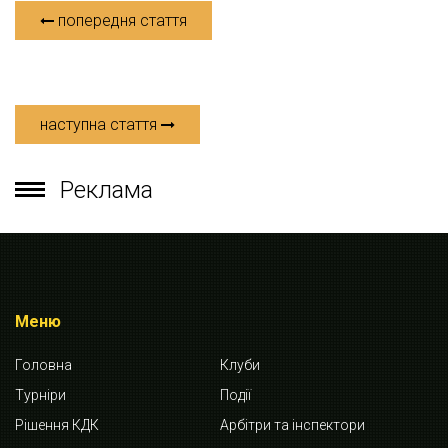
попередня стаття
наступна стаття
Реклама
Меню
Головна
Клуби
Турніри
Події
Рішення КДК
Арбітри та інспектори