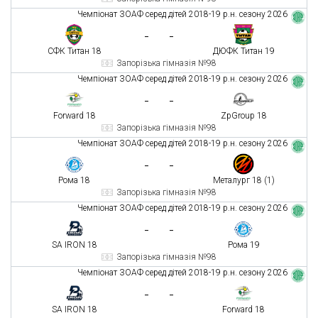
Чемпіонат ЗОАФ серед дітей 2018-19 р.н. сезону 2026
-
-
СФК Титан 18
ДЮФК Титан 19
Запорізька гімназія №98
Чемпіонат ЗОАФ серед дітей 2018-19 р.н. сезону 2026
-
-
Forward 18
ZpGroup 18
Запорізька гімназія №98
Чемпіонат ЗОАФ серед дітей 2018-19 р.н. сезону 2026
-
-
Рома 18
Металург 18 (1)
Запорізька гімназія №98
Чемпіонат ЗОАФ серед дітей 2018-19 р.н. сезону 2026
-
-
SA IRON 18
Рома 19
Запорізька гімназія №98
Чемпіонат ЗОАФ серед дітей 2018-19 р.н. сезону 2026
-
-
SA IRON 18
Forward 18