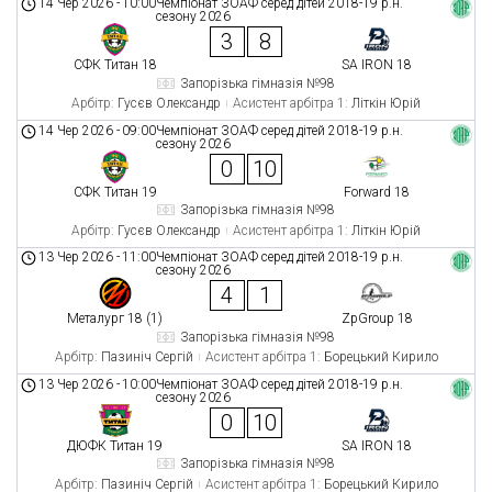
14 Чер 2026
-
10:00
Чемпіонат ЗОАФ серед дітей 2018-19 р.н.
сезону 2026
3
8
СФК Титан 18
SA IRON 18
Запорізька гімназія №98
Арбітр:
Гусєв Олександр
Асистент арбітра 1:
Літкін Юрій
14 Чер 2026
-
09:00
Чемпіонат ЗОАФ серед дітей 2018-19 р.н.
сезону 2026
0
10
СФК Титан 19
Forward 18
Запорізька гімназія №98
Арбітр:
Гусєв Олександр
Асистент арбітра 1:
Літкін Юрій
13 Чер 2026
-
11:00
Чемпіонат ЗОАФ серед дітей 2018-19 р.н.
сезону 2026
4
1
Металург 18 (1)
ZpGroup 18
Запорізька гімназія №98
Арбітр:
Пазиніч Сергій
Асистент арбітра 1:
Борецький Кирило
13 Чер 2026
-
10:00
Чемпіонат ЗОАФ серед дітей 2018-19 р.н.
сезону 2026
0
10
ДЮФК Титан 19
SA IRON 18
Запорізька гімназія №98
Арбітр:
Пазиніч Сергій
Асистент арбітра 1:
Борецький Кирило