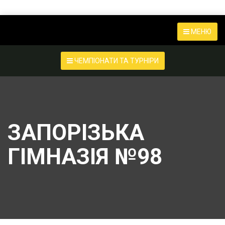
МЕНЮ
ЧЕМПІОНАТИ ТА ТУРНІРИ
ЗАПОРІЗЬКА
ГІМНАЗІЯ №98