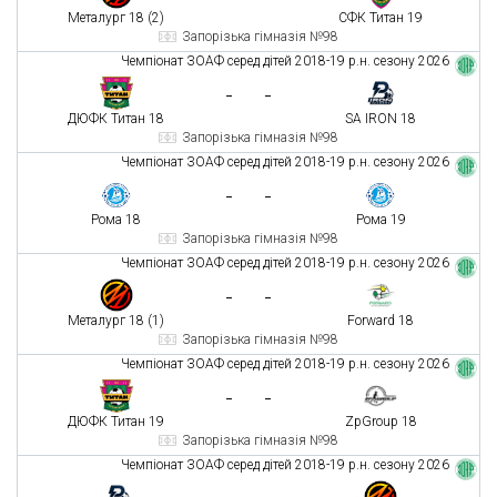
Металург 18 (2)
СФК Титан 19
Запорізька гімназія №98
Чемпіонат ЗОАФ серед дітей 2018-19 р.н. сезону 2026
-
-
ДЮФК Титан 18
SA IRON 18
Запорізька гімназія №98
Чемпіонат ЗОАФ серед дітей 2018-19 р.н. сезону 2026
-
-
Рома 18
Рома 19
Запорізька гімназія №98
Чемпіонат ЗОАФ серед дітей 2018-19 р.н. сезону 2026
-
-
Металург 18 (1)
Forward 18
Запорізька гімназія №98
Чемпіонат ЗОАФ серед дітей 2018-19 р.н. сезону 2026
-
-
ДЮФК Титан 19
ZpGroup 18
Запорізька гімназія №98
Чемпіонат ЗОАФ серед дітей 2018-19 р.н. сезону 2026