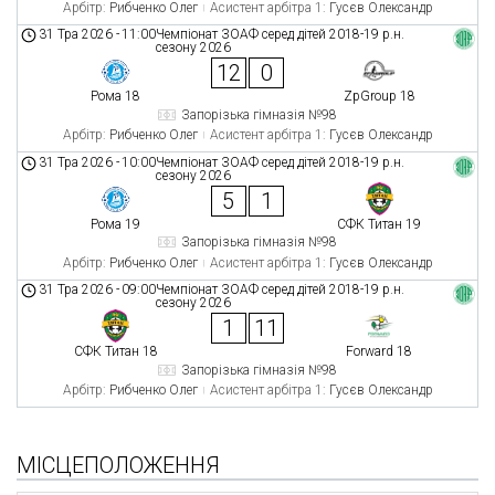
Арбітр:
Рибченко Олег
Асистент арбітра 1:
Гусєв Олександр
31 Тра 2026
-
11:00
Чемпіонат ЗОАФ серед дітей 2018-19 р.н.
сезону 2026
12
0
Рома 18
ZpGroup 18
Запорізька гімназія №98
Арбітр:
Рибченко Олег
Асистент арбітра 1:
Гусєв Олександр
31 Тра 2026
-
10:00
Чемпіонат ЗОАФ серед дітей 2018-19 р.н.
сезону 2026
5
1
Рома 19
СФК Титан 19
Запорізька гімназія №98
Арбітр:
Рибченко Олег
Асистент арбітра 1:
Гусєв Олександр
31 Тра 2026
-
09:00
Чемпіонат ЗОАФ серед дітей 2018-19 р.н.
сезону 2026
1
11
СФК Титан 18
Forward 18
Запорізька гімназія №98
Арбітр:
Рибченко Олег
Асистент арбітра 1:
Гусєв Олександр
МІСЦЕПОЛОЖЕННЯ