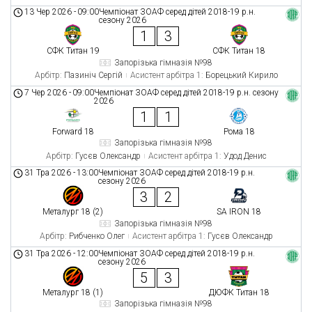
13 Чер 2026
-
09:00
Чемпіонат ЗОАФ серед дітей 2018-19 р.н.
сезону 2026
1
3
СФК Титан 19
СФК Титан 18
Запорізька гімназія №98
Арбітр:
Пазиніч Сергій
Асистент арбітра 1:
Борецький Кирило
7 Чер 2026
-
09:00
Чемпіонат ЗОАФ серед дітей 2018-19 р.н. сезону
2026
1
1
Forward 18
Рома 18
Запорізька гімназія №98
Арбітр:
Гусєв Олександр
Асистент арбітра 1:
Удод Денис
31 Тра 2026
-
13:00
Чемпіонат ЗОАФ серед дітей 2018-19 р.н.
сезону 2026
3
2
Металург 18 (2)
SA IRON 18
Запорізька гімназія №98
Арбітр:
Рибченко Олег
Асистент арбітра 1:
Гусєв Олександр
31 Тра 2026
-
12:00
Чемпіонат ЗОАФ серед дітей 2018-19 р.н.
сезону 2026
5
3
Металург 18 (1)
ДЮФК Титан 18
Запорізька гімназія №98