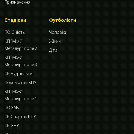
Призначення
Стадіони
Футболісти
ПС Юність
Чоловіки
КП “МФК”
Жінки
Металург поле 2
Діти
КП “МФК”
Металург поле 3
СК Будівельник
Локомотив-КПУ
КП “МФК”
Металург поле 1
ПС ЗАБ
СК Спартак-КПУ
СК ЗНУ