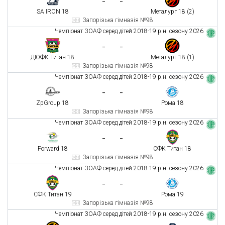
-
-
SA IRON 18
Металург 18 (2)
Запорізька гімназія №98
Чемпіонат ЗОАФ серед дітей 2018-19 р.н. сезону 2026
-
-
ДЮФК Титан 18
Металург 18 (1)
Запорізька гімназія №98
Чемпіонат ЗОАФ серед дітей 2018-19 р.н. сезону 2026
-
-
ZpGroup 18
Рома 18
Запорізька гімназія №98
Чемпіонат ЗОАФ серед дітей 2018-19 р.н. сезону 2026
-
-
Forward 18
СФК Титан 18
Запорізька гімназія №98
Чемпіонат ЗОАФ серед дітей 2018-19 р.н. сезону 2026
-
-
СФК Титан 19
Рома 19
Запорізька гімназія №98
Чемпіонат ЗОАФ серед дітей 2018-19 р.н. сезону 2026