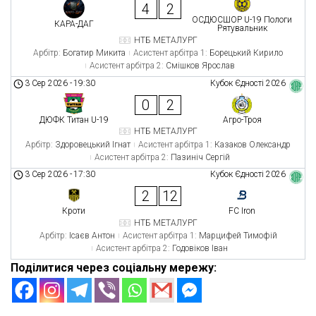
4
2
ОСДЮСШОР U-19 Пологи
КАРА-ДАГ
Рятувальник
НТБ МЕТАЛУРГ
Арбітр:
Богатир Микита
Асистент арбітра 1:
Борецький Кирило
Асистент арбітра 2:
Смішков Ярослав
3 Сер 2026
-
19:30
Кубок Єдності 2026
0
2
ДЮФК Титан U-19
Агро-Троя
НТБ МЕТАЛУРГ
Арбітр:
Здоровецький Ігнат
Асистент арбітра 1:
Казаков Олександр
Асистент арбітра 2:
Пазиніч Сергій
3 Сер 2026
-
17:30
Кубок Єдності 2026
2
12
Кроти
FC Iron
НТБ МЕТАЛУРГ
Арбітр:
Ісаєв Антон
Асистент арбітра 1:
Марцифей Тимофій
Асистент арбітра 2:
Годовіков Іван
Поділитися через соціальну мережу: