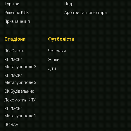
Турніри
Події
Рішення КДК
Арбітри та інспектори
Призначення
Стадіони
Футболісти
ПС Юність
Чоловіки
КП “МФК”
Жінки
Металург поле 2
Діти
КП “МФК”
Металург поле 3
СК Будівельник
Локомотив-КПУ
КП “МФК”
Металург поле 1
ПС ЗАБ