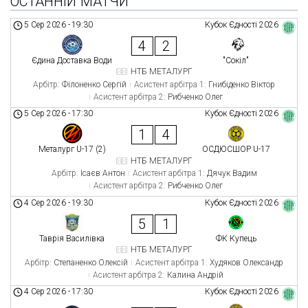
ОСТАННІЙ МАТЧИ
5 Сер 2026
-
19:30
Кубок Єдності 2026
4
2
Єдина Доставка Води
"Сокіл"
НТБ МЕТАЛУРГ
Арбітр:
Філоненко Сергій
Асистент арбітра 1:
Гнибіденко Віктор
Асистент арбітра 2:
Рибченко Олег
5 Сер 2026
-
17:30
Кубок Єдності 2026
1
4
Металург U-17 (2)
ОСДЮСШОР U-17
НТБ МЕТАЛУРГ
Арбітр:
Ісаєв Антон
Асистент арбітра 1:
Дячук Вадим
Асистент арбітра 2:
Рибченко Олег
4 Сер 2026
-
19:30
Кубок Єдності 2026
5
1
Таврія Василівка
ФК Купець
НТБ МЕТАЛУРГ
Арбітр:
Степаненко Олексій
Асистент арбітра 1:
Худяков Олександр
Асистент арбітра 2:
Калина Андрій
4 Сер 2026
-
17:30
Кубок Єдності 2026