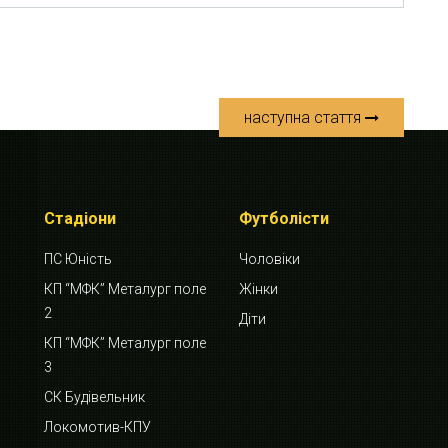
наступна стаття
Стадіони
Футболісти
ПС Юність
Чоловіки
КП “МФК” Металург поле
Жінки
2
Діти
КП “МФК” Металург поле
3
СК Будівельник
Локомотив-КПУ