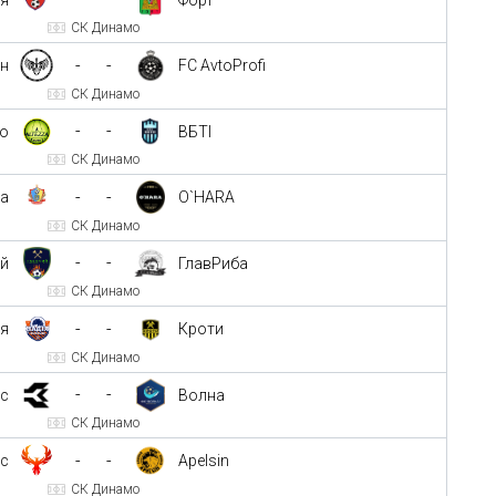
СК Динамо
-
-
он
FC AvtoProfi
СК Динамо
-
-
то
ВБТІ
СК Динамо
-
-
ка
O`HARA
СК Динамо
-
-
й
ГлавРиба
СК Динамо
-
-
ія
Кроти
СК Динамо
-
-
ес
Волна
СК Динамо
-
-
кс
Apelsin
СК Динамо