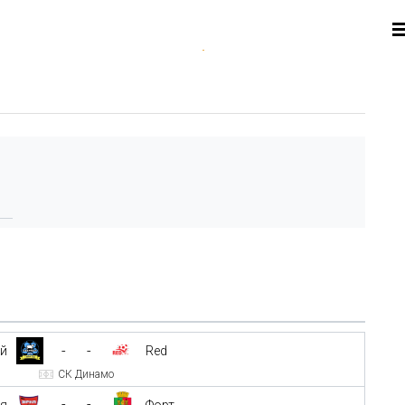
-
-
ой
Red
СК Динамо
-
-
жя
Форт