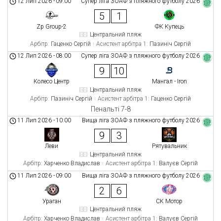
12 Лип 2026
-
09:00
Супер ліга ЗОАФ з пляжного футболу 2026
5
1
Zp Group-2
ФК Купець
Центральний пляж
Арбітр:
Гаценко Сергій
Асистент арбітра 1:
Пазиніч Сергій
12 Лип 2026
-
08:00
Супер ліга ЗОАФ з пляжного футболу 2026
9
10
Колесо Центр
Мангал - Iron
Центральний пляж
Арбітр:
Пазиніч Сергій
Асистент арбітра 1:
Гаценко Сергій
Пенальті 7-8
11 Лип 2026
-
10:00
Вища ліга ЗОАФ з пляжного футболу 2026
9
3
Леви
Рятувальник
Центральний пляж
Арбітр:
Харченко Владислав
Асистент арбітра 1:
Валуєв Сергій
11 Лип 2026
-
09:00
Вища ліга ЗОАФ з пляжного футболу 2026
2
6
Ураган
СК Мотор
Центральний пляж
Арбітр:
Харченко Владислав
Асистент арбітра 1:
Валуєв Сергій