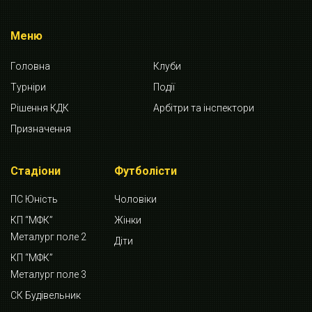
Меню
Головна
Клуби
Турніри
Події
Рішення КДК
Арбітри та інспектори
Призначення
Стадіони
Футболісти
ПС Юність
Чоловіки
КП “МФК”
Жінки
Металург поле 2
Діти
КП “МФК”
Металург поле 3
СК Будівельник