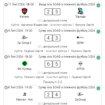
11 Лип 2026
-
08:00
Вища ліга ЗОАФ з пляжного футболу 2026
2
5
Космос
Торнадо
Центральний пляж
Арбітр:
Харченко Владислав
Асистент арбітра 1:
Валуєв Сергій
9 Лип 2026
-
19:00
Супер ліга ЗОАФ з пляжного футболу 2026
4
3
Zp Group-2
ЗЕФК
Центральний пляж
Арбітр:
Гаценко Сергій
Асистент арбітра 1:
Пазиніч Сергій
9 Лип 2026
-
18:00
Супер ліга ЗОАФ з пляжного футболу 2026
6
5
ФК Купець
АРПИ
Центральний пляж
Арбітр:
Пазиніч Сергій
Асистент арбітра 1:
Гаценко Сергій
Пенальті 3-2
8 Лип 2026
-
19:00
Супер ліга ЗОАФ з пляжного футболу 2026
2
4
Мангал - Iron
ZpGroup
Центральний пляж