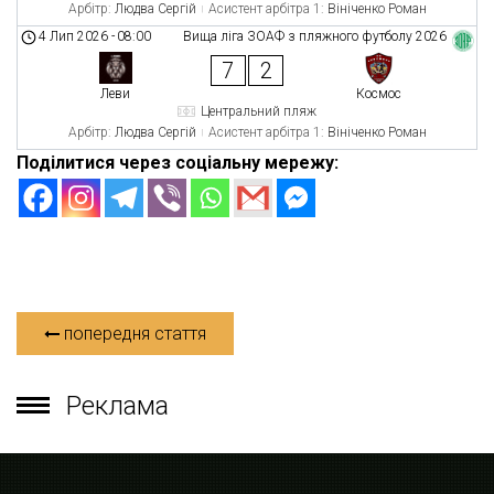
Арбітр:
Людва Сергій
Асистент арбітра 1:
Вініченко Роман
4 Лип 2026
-
08:00
Вища ліга ЗОАФ з пляжного футболу 2026
7
2
Леви
Космос
Центральний пляж
Арбітр:
Людва Сергій
Асистент арбітра 1:
Вініченко Роман
Поділитися через соціальну мережу:
попередня стаття
Реклама