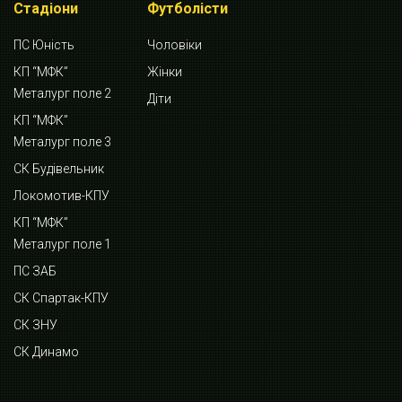
Стадіони
Футболісти
ПС Юність
Чоловіки
КП “МФК”
Жінки
Металург поле 2
Діти
КП “МФК”
Металург поле 3
СК Будівельник
Локомотив-КПУ
КП “МФК”
Металург поле 1
ПС ЗАБ
СК Спартак-КПУ
СК ЗНУ
СК Динамо