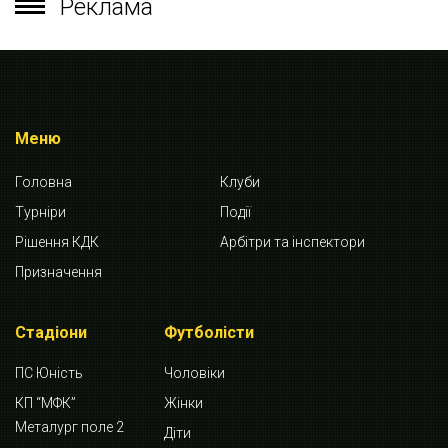
Реклама
Меню
Головна
Клуби
Турніри
Події
Рішення КДК
Арбітри та інспектори
Призначення
Стадіони
Футболісти
ПС Юність
Чоловіки
КП “МФК”
Жінки
Металург поле 2
Діти