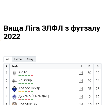
Вища Ліга ЗЛФЛ з футзалу
2022
All
Home
Away
#
Клуб
І
Р
О
АРПИ
1
14
50
39
ZpGroup
2
14
39
34
Колесо Центр
3
14
25
26
Динамо (КАРА-ДАГ)
4
14
-2
19
Золотий Вік
5
14
-10
19