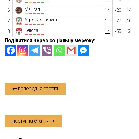
Мангал
6
14
-20
14
Агро-Континент
7
14
-27
10
Felicita
8
14
-55
3
Поділитися через соціальну мережу:
попередня стаття
наступна стаття