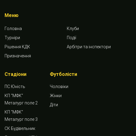
Меню
Головна
Клуби
Турніри
Події
Рішення КДК
Арбітри та інспектори
Призначення
Стадіони
Футболісти
ПС Юність
Чоловіки
КП “МФК”
Жінки
Металург поле 2
Діти
КП “МФК”
Металург поле 3
СК Будівельник