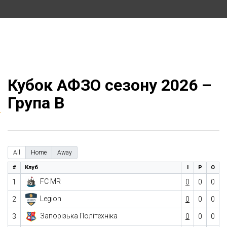
Кубок АФЗО сезону 2026 –
Група B
All
Home
Away
#
Клуб
І
Р
О
FC MR
1
0
0
0
Legion
2
0
0
0
Запорізька Політехніка
3
0
0
0