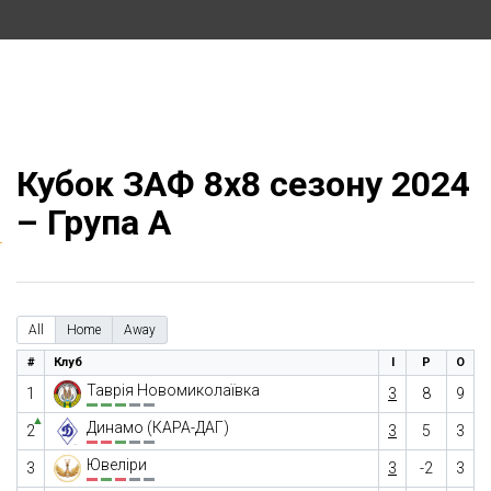
Кубок ЗАФ 8х8 сезону 2024
– Група А
All
Home
Away
#
Клуб
І
Р
О
Таврія Новомиколаївка
1
3
8
9
▲
Динамо (КАРА-ДАГ)
2
3
5
3
Ювеліри
3
3
-2
3