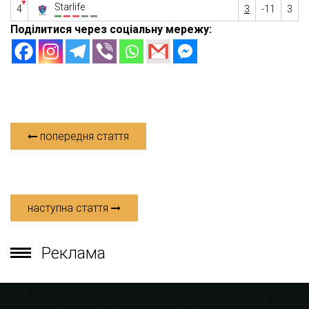
▼
Starlife
4
3
-11
3
Поділитися через соціальну мережу:
попередня стаття
наступна стаття
Реклама