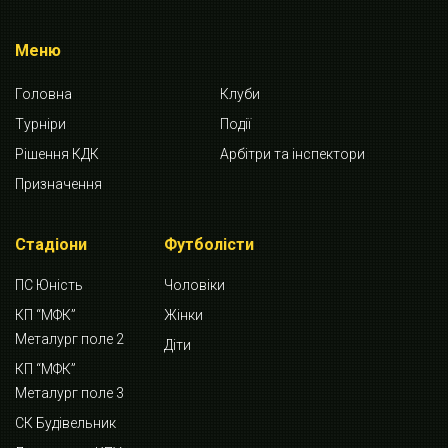
Меню
Головна
Клуби
Турніри
Події
Рішення КДК
Арбітри та інспектори
Призначення
Стадіони
Футболісти
ПС Юність
Чоловіки
КП “МФК”
Жінки
Металург поле 2
Діти
КП “МФК”
Металург поле 3
СК Будівельник