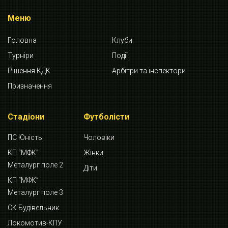
Меню
Головна
Клуби
Турніри
Події
Рішення КДК
Арбітри та інспектори
Призначення
Стадіони
Футболісти
ПС Юність
Чоловіки
КП “МФК”
Жінки
Металург поле 2
Діти
КП “МФК”
Металург поле 3
СК Будівельник
Локомотив-КПУ