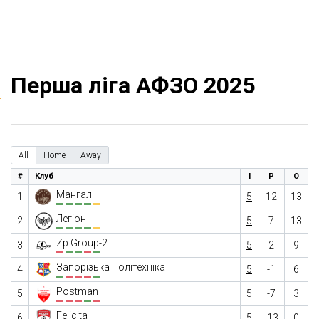
Перша ліга АФЗО 2025
All
Home
Away
#
Клуб
І
Р
О
Мангал
1
5
12
13
Легіон
2
5
7
13
Zp Group-2
3
5
2
9
Запорізька Політехніка
4
5
-1
6
Postman
5
5
-7
3
Felicita
6
5
-13
0