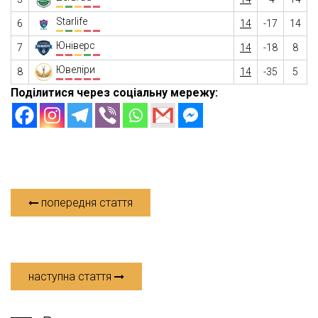
Starlife
6
14
-17
14
Юніверс
7
14
-18
8
Ювеліри
8
14
-35
5
Поділитися через соціальну мережу:
попередня стаття
наступна стаття