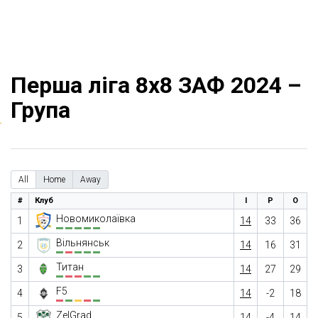
Перша ліга 8х8 ЗАФ 2024 –
Група
All
Home
Away
#
Клуб
І
Р
О
Новомиколаївка
1
14
33
36
Вільнянськ
2
14
16
31
Титан
3
14
27
29
F5
4
14
-2
18
ZelGrad
5
14
-4
14