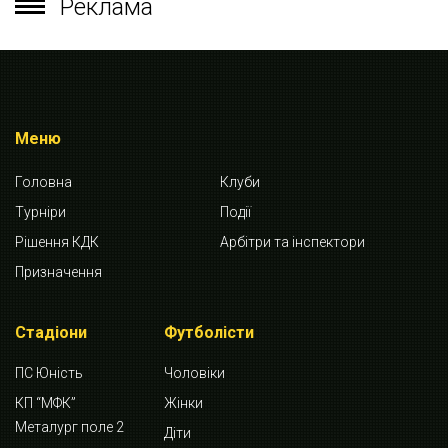
Реклама
Меню
Головна
Клуби
Турніри
Події
Рішення КДК
Арбітри та інспектори
Призначення
Стадіони
Футболісти
ПС Юність
Чоловіки
КП “МФК”
Жінки
Металург поле 2
Діти