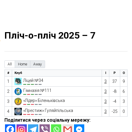
Пліч-о-пліч 2025 – 7
All
Home
Away
#
Клуб
І
Р
О
Ліцей №34
1
3
37
9
Гімназія №111
2
3
-8
6
«Лідер» Біленьківська
3
3
-4
3
«Престиж» Гуляйпільська
4
3
-25
0
Поділитися через соціальну мережу: