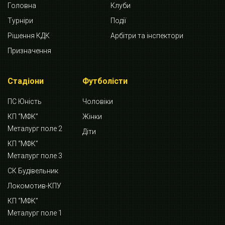
Головна
Клуби
Турніри
Події
Рішення КДК
Арбітри та інспектори
Призначення
Стадіони
Футболісти
ПС Юність
Чоловіки
КП “МФК”
Жінки
Металург поле 2
Діти
КП “МФК”
Металург поле 3
СК Будівельник
Локомотив-КПУ
КП “МФК”
Металург поле 1