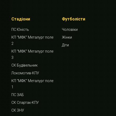
Стадіони
Футболісти
ПС Юність
Чоловіки
КП “МФК” Металург поле
Жінки
2
Діти
КП “МФК” Металург поле
3
СК Будівельник
Локомотив-КПУ
КП “МФК” Металург поле
1
ПС ЗАБ
СК Спартак-КПУ
СК ЗНУ