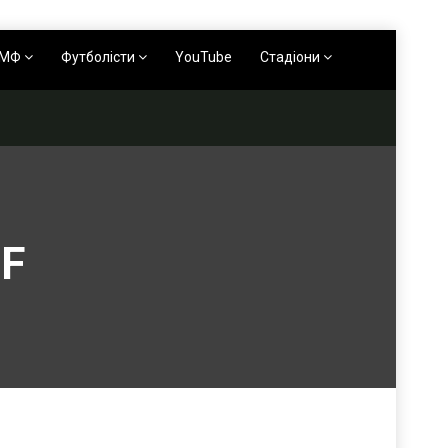
АМФ
Футболісти
YouTube
Стадіони
F