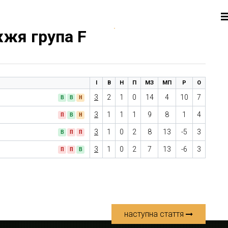
жжя група F
І
В
Н
П
МЗ
МП
Р
О
3
2
1
0
14
4
10
7
В
В
Н
3
1
1
1
9
8
1
4
П
В
Н
3
1
0
2
8
13
-5
3
В
П
П
3
1
0
2
7
13
-6
3
П
П
В
наступна стаття