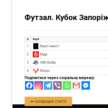
Футзал. Кубок Запорі
#
Клуб
1
Віват-Інвест
2
Міда
3
ХФК Вибір
4
Фенікс
Поділитися через соціальну мережу:
попередня стаття