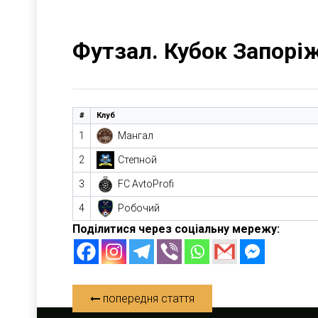
Футзал. Кубок Запорі
#
Клуб
1
Мангал
2
Степной
3
FC AvtoProfi
4
Робочий
Поділитися через соціальну мережу:
попередня стаття