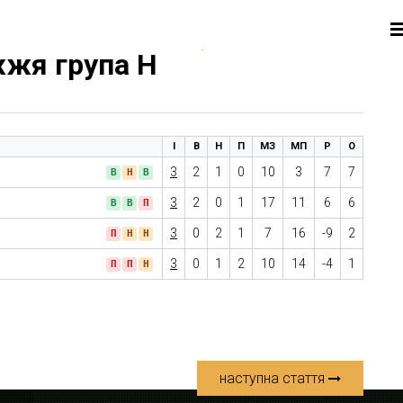
жжя група H
І
В
Н
П
МЗ
МП
Р
О
3
2
1
0
10
3
7
7
В
Н
В
3
2
0
1
17
11
6
6
В
В
П
3
0
2
1
7
16
-9
2
П
Н
Н
3
0
1
2
10
14
-4
1
П
П
Н
наступна стаття