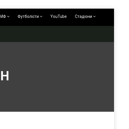
АМФ
Футболісти
YouTube
Стадіони
 H