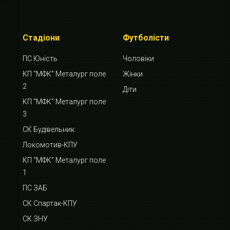
Стадіони
Футболісти
ПС Юність
Чоловіки
КП “МФК” Металург поле
Жінки
2
Діти
КП “МФК” Металург поле
3
СК Будівельник
Локомотив-КПУ
КП “МФК” Металург поле
1
ПС ЗАБ
СК Спартак-КПУ
СК ЗНУ