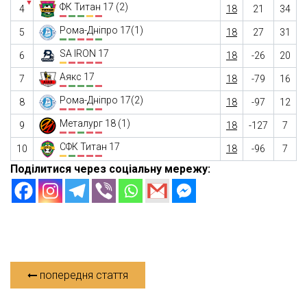
▼
ФК Титан 17 (2)
4
18
21
34
Рома-Дніпро 17(1)
5
18
27
31
SA IRON 17
6
18
-26
20
Аякс 17
7
18
-79
16
Рома-Дніпро 17(2)
8
18
-97
12
Металург 18 (1)
9
18
-127
7
СФК Титан 17
10
18
-96
7
Поділитися через соціальну мережу:
попередня стаття