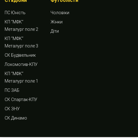
Стадіони
Футболісти
ПС Юність
Чоловіки
КП “МФК”
Жінки
Металург поле 2
Діти
КП “МФК”
Металург поле 3
СК Будівельник
Локомотив-КПУ
КП “МФК”
Металург поле 1
ПС ЗАБ
СК Спартак-КПУ
СК ЗНУ
СК Динамо