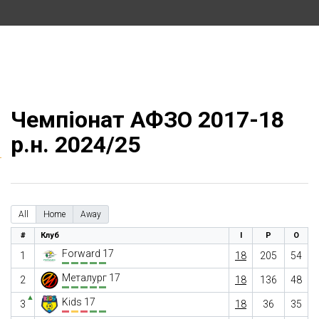
Чемпіонат АФЗО 2017-18
р.н. 2024/25
All
Home
Away
#
Клуб
І
Р
О
Forward 17
1
18
205
54
Металург 17
2
18
136
48
▲
Kids 17
3
18
36
35