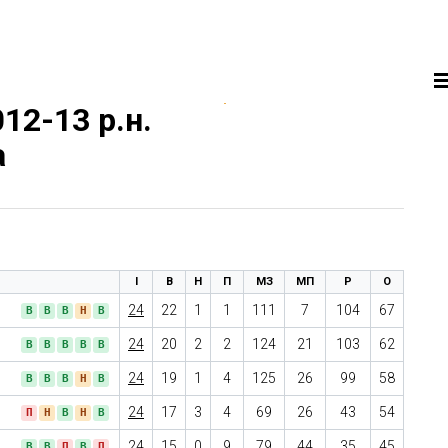
12-13 р.н.
а
І
В
Н
П
МЗ
МП
Р
О
24
22
1
1
111
7
104
67
В
В
В
Н
В
24
20
2
2
124
21
103
62
В
В
В
В
В
24
19
1
4
125
26
99
58
В
В
В
Н
В
24
17
3
4
69
26
43
54
П
Н
В
Н
В
24
15
0
9
79
44
35
45
В
В
П
В
П