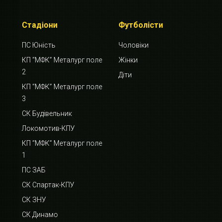
Стадіони
Футболісти
ПС Юність
Чоловіки
КП “МФК” Металург поле
Жінки
2
Діти
КП “МФК” Металург поле
3
СК Будівельник
Локомотив-КПУ
КП “МФК” Металург поле
1
ПС ЗАБ
СК Спартак-КПУ
СК ЗНУ
СК Динамо