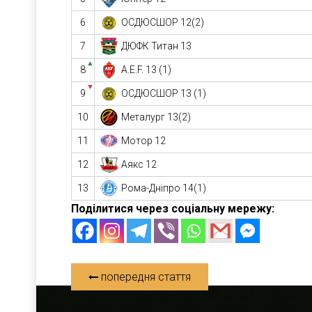
6
ОСДЮСШОР 12(2)
7
ДЮФК Титан 13
▲
8
A.E.F. 13 (1)
▼
9
ОСДЮСШОР 13 (1)
10
Металург 13(2)
11
Мотор 12
12
Аякс 12
13
Рома-Дніпро 14(1)
Поділитися через соціальну мережу:
попередня стаття