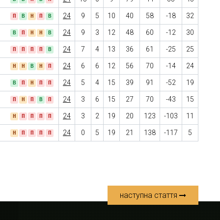
24
9
5
10
40
58
-18
32
П
В
Н
П
В
24
9
3
12
48
60
-12
30
В
П
Н
Н
В
24
7
4
13
36
61
-25
25
П
П
П
П
В
24
6
6
12
56
70
-14
24
Н
Н
В
Н
П
24
5
4
15
39
91
-52
19
В
П
Н
П
П
24
3
6
15
27
70
-43
15
П
Н
П
В
П
24
3
2
19
20
123
-103
11
Н
П
П
П
П
24
0
5
19
21
138
-117
5
Н
П
П
П
П
наступна стаття