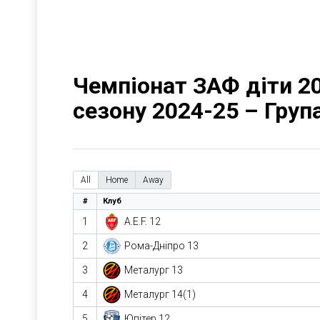
Чемпіонат ЗАФ діти 20
сезону 2024-25 – Груп
All
Home
Away
#
Клуб
1
A.E.F. 12
2
Рома-Дніпро 13
3
Металург 13
4
Металург 14(1)
5
Юпітер 12