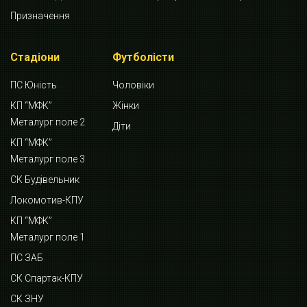
Призначення
Стадіони
Футболісти
ПС Юність
Чоловіки
КП “МФК”
Жінки
Металург поле 2
Діти
КП “МФК”
Металург поле 3
СК Будівельник
Локомотив-КПУ
КП “МФК”
Металург поле 1
ПС ЗАБ
СК Спартак-КПУ
СК ЗНУ