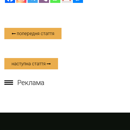
попередня стаття
наступна стаття
Реклама