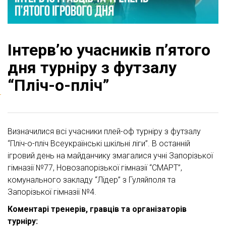
Інтерв’ю учасників п’ятого
дня турніру з футзалу
“Пліч-о-пліч”
Визначилися всі учасники плей-оф турніру з футзалу
“Пліч-о-пліч Всеукраїнські шкільні ліги”. В останній
ігровий день на майданчику змагалися учні Запорізької
гімназії №77, Новозапорізької гімназії “СМАРТ”,
комунального закладу “Лідер” з Гуляйполя та
Запорізької гімназії №4.
Коментарі тренерів, гравців та організаторів
турніру: