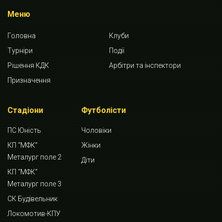
Меню
Головна
Клуби
Турніри
Події
Рішення КДК
Арбітри та інспектори
Призначення
Стадіони
Футболісти
ПС Юність
Чоловіки
КП “МФК”
Жінки
Металург поле 2
Діти
КП “МФК”
Металург поле 3
СК Будівельник
Локомотив-КПУ