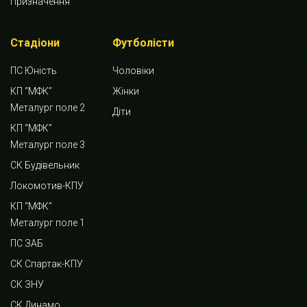
Призначення
Стадіони
Футболісти
ПС Юність
Чоловіки
КП “МФК”
Жінки
Металург поле 2
Діти
КП “МФК”
Металург поле 3
СК Будівельник
Локомотив-КПУ
КП “МФК”
Металург поле 1
ПС ЗАБ
СК Спартак-КПУ
СК ЗНУ
СК Динамо