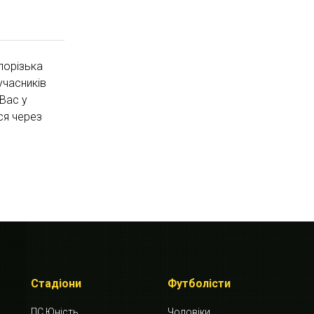
порізька
учасників
 Вас у
ся через
Стадіони
Футболісти
ПС Юність
Чоловіки