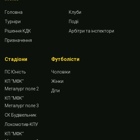
Головна
Клуби
Турніри
Події
Рішення КДК
Арбітри та інспектори
Призначення
Стадіони
Футболісти
ПС Юність
Чоловіки
КП “МФК”
Жінки
Металург поле 2
Діти
КП “МФК”
Металург поле 3
СК Будівельник
Локомотив-КПУ
КП “МФК”