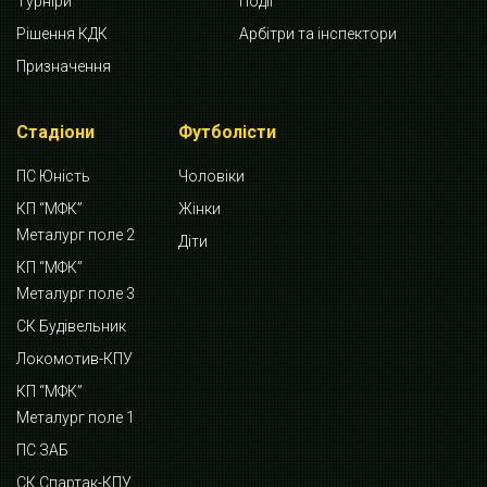
Турніри
Події
Рішення КДК
Арбітри та інспектори
Призначення
Стадіони
Футболісти
ПС Юність
Чоловіки
КП “МФК”
Жінки
Металург поле 2
Діти
КП “МФК”
Металург поле 3
СК Будівельник
Локомотив-КПУ
КП “МФК”
Металург поле 1
ПС ЗАБ
СК Спартак-КПУ