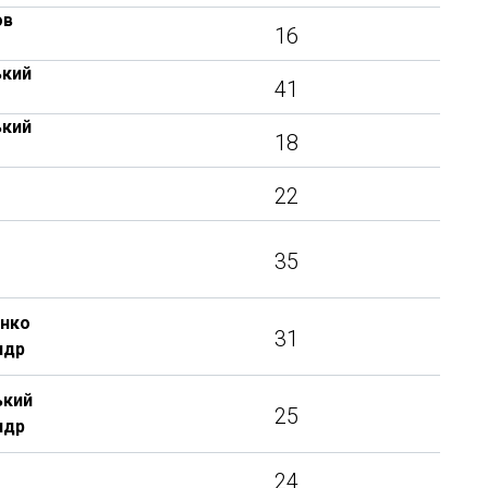
ов
16
ький
41
ький
18
22
35
янко
31
ндр
ький
25
ндр
24