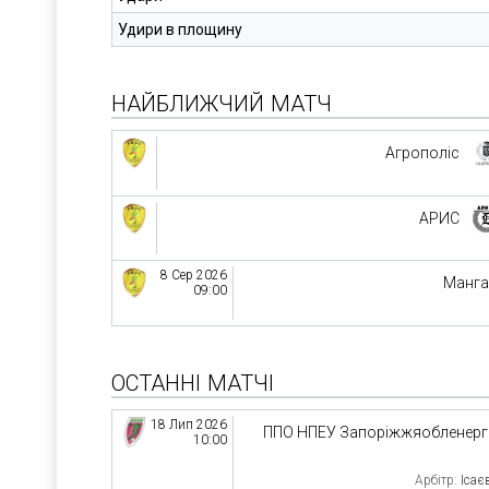
Удири в площину
НАЙБЛИЖЧИЙ МАТЧ
Агрополіс
АРИС
8 Сер 2026
Манга
09:00
ОСТАННІ МАТЧІ
18 Лип 2026
ППО НПЕУ Запоріжжяобленер
10:00
Арбітр:
Ісає