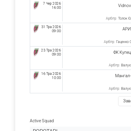
7 Чер 2026
Vidno
16:00
Арбітр:
Толок Є
31 Тра 2026
АРИ
09:00
Арбітр:
Гаценко 
23 Тра 2026
ФК Купе
09:00
Арбітр:
Валує
16 Тра 2026
Мангал
10:00
Арбітр:
Валує
Зав
Active Squad