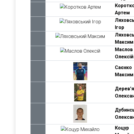
Коротк
Артем
Ляховс
Ігор
Ляховс
Максим
Маслов
Олексій
Саєнко
Максим
Дерев'
Олекса
Дубинс
Олекса
Коцур