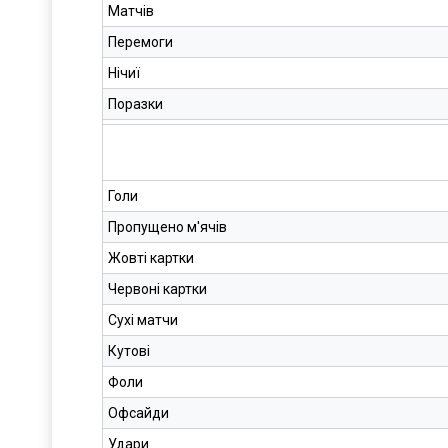
Матчів
Перемоги
Нічиї
Поразки
Голи
Пропущено м'ячів
Жовті картки
Червоні картки
Сухі матчи
Кутові
Фоли
Офсайди
Удари