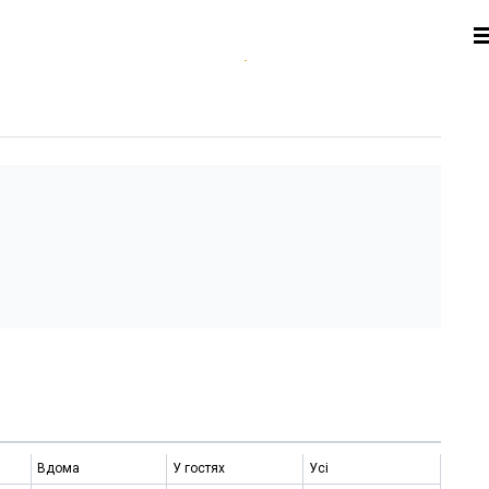
Вдома
У гостях
Усі