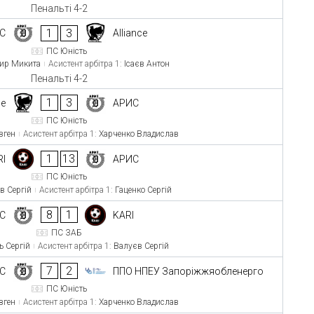
Пенальті 4-2
1
3
С
Alliance
ПС Юність
тир Микита
Асистент арбітра 1:
Ісаєв Антон
Пенальті 4-2
1
3
ce
АРИС
ПС Юність
вген
Асистент арбітра 1:
Харченко Владислав
1
13
RI
АРИС
ПС Юність
в Сергій
Асистент арбітра 1:
Гаценко Сергій
8
1
С
KARI
ПС ЗАБ
ь Сергій
Асистент арбітра 1:
Валуєв Сергій
7
2
С
ППО НПЕУ Запоріжжяобленерго
ПС Юність
вген
Асистент арбітра 1:
Харченко Владислав