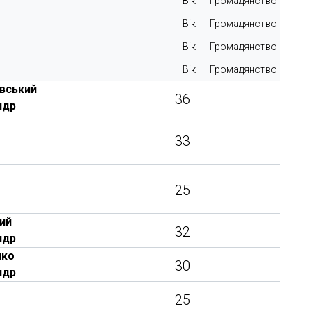
Вік
Громадянство
Вік
Громадянство
Вік
Громадянство
Вік
Громадянство
вський
36
ндр
33
25
ий
32
ндр
нко
30
ндр
25