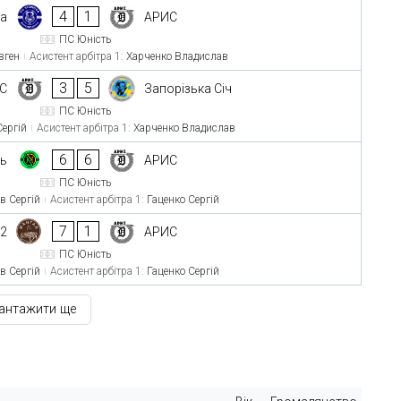
4
1
va
АРИС
ПС Юність
вген
Асистент арбітра 1:
Харченко Владислав
3
5
С
Запорізька Січ
ПС Юність
Сергій
Асистент арбітра 1:
Харченко Владислав
6
6
ць
АРИС
ПС Юність
в Сергій
Асистент арбітра 1:
Гаценко Сергій
7
1
-2
АРИС
ПС Юність
в Сергій
Асистент арбітра 1:
Гаценко Сергій
антажити ще