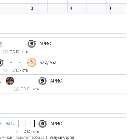
0
0
0
-
-
АРИС
ПС Юність
-
-
Баядера
ПС Юність
-
-
л
АРИС
ПС Юність
1
1
го
АРИС
ПС Юність
в Антон
Асистент арбітра 1:
Валуєв Сергій