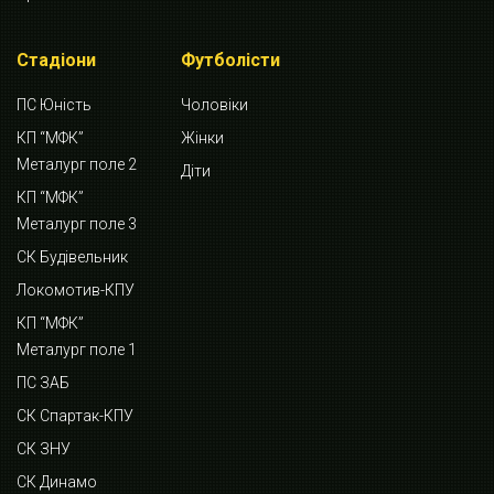
Стадіони
Футболісти
ПС Юність
Чоловіки
КП “МФК”
Жінки
Металург поле 2
Діти
КП “МФК”
Металург поле 3
СК Будівельник
Локомотив-КПУ
КП “МФК”
Металург поле 1
ПС ЗАБ
СК Спартак-КПУ
СК ЗНУ
СК Динамо