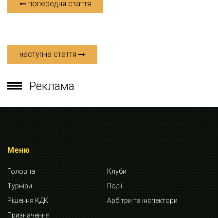
попередня стаття
наступна стаття
Реклама
Меню
Головна
Клуби
Турніри
Події
Рішення КДК
Арбітри та інспектори
Призначення