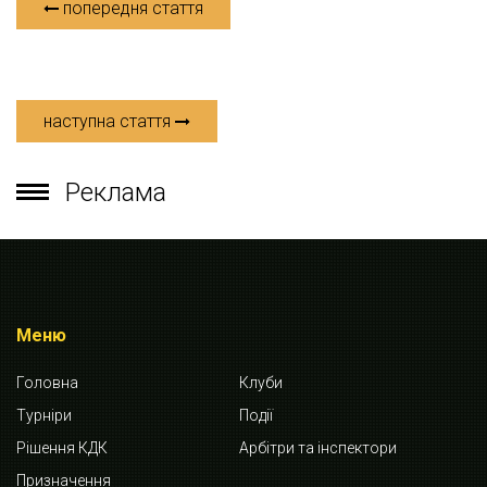
попередня стаття
наступна стаття
Реклама
Меню
Головна
Клуби
Турніри
Події
Рішення КДК
Арбітри та інспектори
Призначення