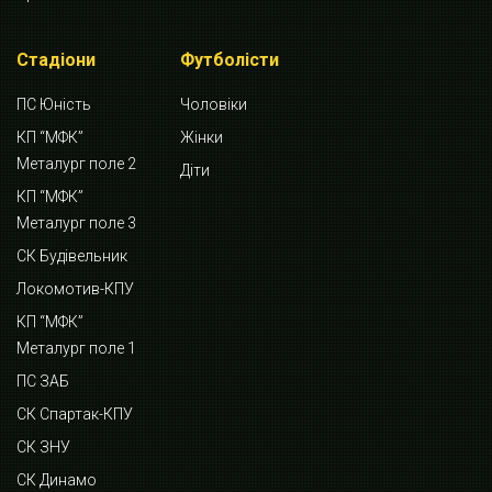
Стадіони
Футболісти
ПС Юність
Чоловіки
КП “МФК”
Жінки
Металург поле 2
Діти
КП “МФК”
Металург поле 3
СК Будівельник
Локомотив-КПУ
КП “МФК”
Металург поле 1
ПС ЗАБ
СК Спартак-КПУ
СК ЗНУ
СК Динамо