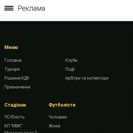
Реклама
Меню
Головна
Клуби
Турніри
Події
Рішення КДК
Арбітри та інспектори
Призначення
Стадіони
Футболісти
ПС Юність
Чоловіки
КП “МФК”
Жінки