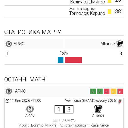
Величко Дмитро
Жовта картка
38'
Триголов Кирило
СТАТИСТИКА МАТЧУ
АРИС
Alliance
1
Голи
3
ОСТАННІ МАТЧІ
АРИС
в
в
п
н
п
11 Лип 2026
-
11:00
Чемпіонат ЗМАМФ сезону 2026
1
3
АРИС
Alliance
ПС Юність
Арбітр:
Богатир Микита
Асистент арбітра 1:
Ісаєв Антон