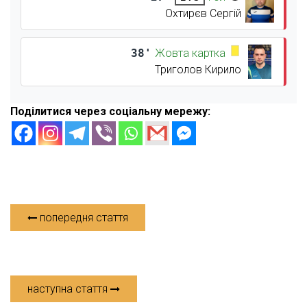
Охтирєв Сергій
38'
Жовта картка
Триголов Кирило
Поділитися через соціальну мережу:
попередня стаття
наступна стаття