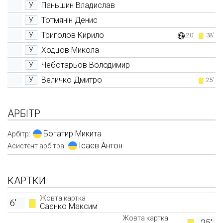
Паньшин Владислав
У
Тотмянін Денис
У
Триголов Кирило
У
20'
38'
Ходцов Микола
У
Чеботарьов Володимир
У
Величко Дмитро
У
25'
АРБІТР
Богатир Микита
Арбітр:
Ісаєв Антон
Асистент арбітра:
КАРТКИ
Жовта картка
6'
Саєнко Максим
Жовта картка
25'