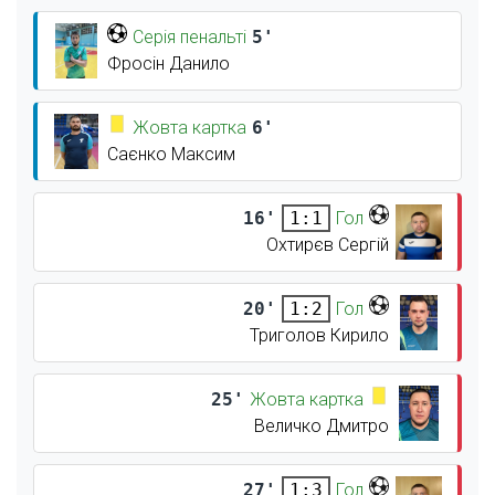
Серія пенальті
5'
Фросін Данило
Жовта картка
6'
Саєнко Максим
16'
Гол
1:1
Охтирєв Сергій
20'
Гол
1:2
Триголов Кирило
25'
Жовта картка
Величко Дмитро
27'
Гол
1:3