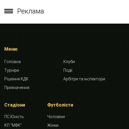
Реклама
Меню
Головна
Клуби
Турніри
Події
Рішення КДК
Арбітри та інспектори
Призначення
Стадіони
Футболісти
ПС Юність
Чоловіки
КП “МФК”
Жінки