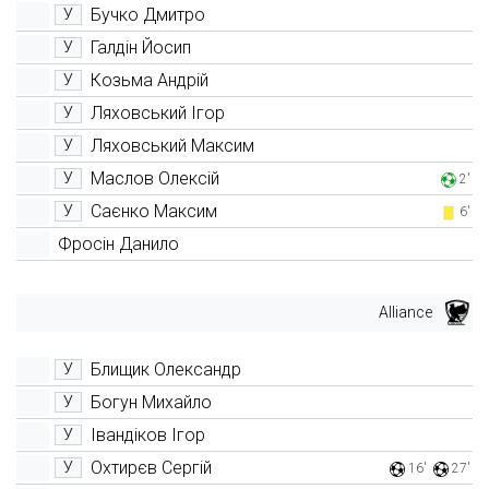
Бучко Дмитро
У
Галдін Йосип
У
Козьма Андрій
У
Ляховський Ігор
У
Ляховський Максим
У
Маслов Олексій
У
2'
Саєнко Максим
У
6'
Фросін Данило
Alliance
Блищик Олександр
У
Богун Михайло
У
Івандіков Ігор
У
Охтирєв Сергій
У
16'
27'