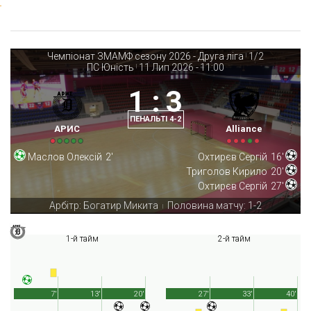
Чемпіонат ЗМАМФ сезону 2026 - Друга ліга
1/2
|
ПС Юність
11 Лип 2026
-
11:00
|
1
:
3
ПЕНАЛЬТІ 4-2
АРИС
Alliance
Маслов Олексій
2'
Охтирєв Сергій
16'
Триголов Кирило
20'
Охтирєв Сергій
27'
Арбітр: Богатир Микита
Половина матчу: 1-2
|
1-й тайм
2-й тайм
7'
13'
20'
27'
33'
40'