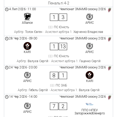
Пенальті 4-2
4 Лип 2026
-
11:00
Чемпіонат ЗМАМФ сезону 2026
1
3
Alliance
АРИС
ПС Юність
Арбітр:
Толок Євген
Асистент арбітра 1:
Харченко Владислав
28 Чер 2026
-
09:00
Чемпіонат ЗМАМФ сезону 2026
1
13
KARI
АРИС
ПС Юність
Арбітр:
Валуєв Сергій
Асистент арбітра 1:
Гаценко Сергій
24 Чер 2026
-
20:00
Чемпіонат ЗМАМФ сезону 2026
8
1
АРИС
KARI
ПС ЗАБ
Арбітр:
Гебель Сергій
Асистент арбітра 1:
Валуєв Сергій
14 Чер 2026
-
14:00
Чемпіонат ЗМАМФ сезону 2026
7
2
ППО НПЕУ
АРИС
Запоріжжяобленерго