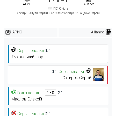
АРИС
Alliance
ПС Юність
Арбітр:
Валуєв Сергій
Асистент арбітра 1:
Гаценко Сергій
АРИС
Alliance
Серія пенальті
1'
Ляховський Ігор
1'
Серія пенальті
Охтирєв Сергій
Гол з пенальті
2'
1:0
Маслов Олексій
Серія пенальті
2'