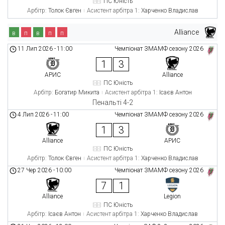
ПС Юність
Арбітр:
Толок Євген
Асистент арбітра 1:
Харченко Владислав
Alliance
в
п
в
п
п
11 Лип 2026
-
11:00
Чемпіонат ЗМАМФ сезону 2026
1
3
АРИС
Alliance
ПС Юність
Арбітр:
Богатир Микита
Асистент арбітра 1:
Ісаєв Антон
Пенальті 4-2
4 Лип 2026
-
11:00
Чемпіонат ЗМАМФ сезону 2026
1
3
Alliance
АРИС
ПС Юність
Арбітр:
Толок Євген
Асистент арбітра 1:
Харченко Владислав
27 Чер 2026
-
10:00
Чемпіонат ЗМАМФ сезону 2026
7
1
Alliance
Legion
ПС Юність
Арбітр:
Ісаєв Антон
Асистент арбітра 1:
Харченко Владислав