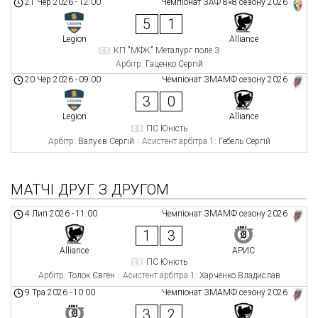
21 Чер 2026
-
12:00
Чемпіонат ЗАФ 8×8 сезону 2026
5
1
Legion
Alliance
КП "МФК" Металург поле 3
Арбітр:
Гаценко Сергій
20 Чер 2026
-
09:00
Чемпіонат ЗМАМФ сезону 2026
3
0
Legion
Alliance
ПС Юність
Арбітр:
Валуєв Сергій
Асистент арбітра 1:
Гебель Сергій
МАТЧІ ДРУГ З ДРУГОМ
4 Лип 2026
-
11:00
Чемпіонат ЗМАМФ сезону 2026
1
3
Alliance
АРИС
ПС Юність
Арбітр:
Толок Євген
Асистент арбітра 1:
Харченко Владислав
9 Тра 2026
-
10:00
Чемпіонат ЗМАМФ сезону 2026
3
2