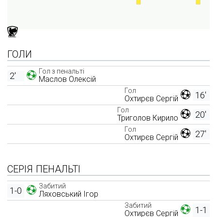
ГОЛИ
Гол з пенальті
2'
Маслов Олексій
Гол
16'
Охтирєв Сергій
Гол
20'
Триголов Кирило
Гол
27'
Охтирєв Сергій
СЕРІЯ ПЕНАЛЬТІ
Забитий
1-0
Ляховський Ігор
Забитий
1-1
Охтирєв Сергій