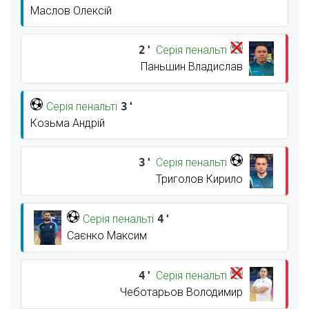
Маслов Олексій
2'
Серія пенальті
Паньшин Владислав
Серія пенальті
3'
Козьма Андрій
3'
Серія пенальті
Триголов Кирило
Серія пенальті
4'
Саєнко Максим
4'
Серія пенальті
Чеботарьов Володимир