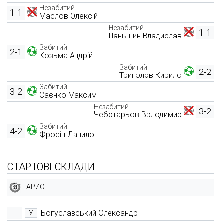
Незабитий
1-1
Маслов Олексій
Незабитий
1-1
Паньшин Владислав
Забитий
2-1
Козьма Андрій
Забитий
2-2
Триголов Кирило
Забитий
3-2
Саєнко Максим
Незабитий
3-2
Чеботарьов Володимир
Забитий
4-2
Фросін Данило
СТАРТОВІ СКЛАДИ
АРИС
Богуславський Олександр
У