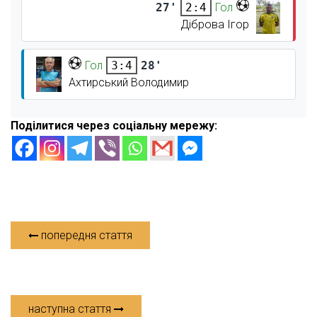
27'
Гол
2:4
Діброва Ігор
Гол
28'
3:4
Ахтирський Володимир
Поділитися через соціальну мережу:
попередня стаття
наступна стаття