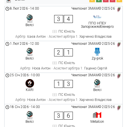
8 Лют 2026
-
14:00
Чемпіонат ЗМАМФ 2025-26
3
4
ППО НПЕУ
Велсі
Запоріжжяобленерго
ПС Юність
Арбітр:
Ісаєв Антон
Асистент арбітра 1:
Харченко Владислав
1 Лют 2026
-
12:00
Чемпіонат ЗМАМФ 2025-26
2
1
Велсі
Zp-prok
ПС Юність
Арбітр:
Ноєв Антон
Асистент арбітра 1:
Гаценко Сергій
25 Січ 2026
-
10:00
Чемпіонат ЗМАМФ 2025-26
1
3
KARI
Велсі
ПС Юність
Арбітр:
Ноєв Антон
Асистент арбітра 1:
Харченко Владислав
18 Січ 2026
-
14:00
Чемпіонат ЗМАМФ 2025-26
3
6
Велсі
Metalcon
ПС Юність