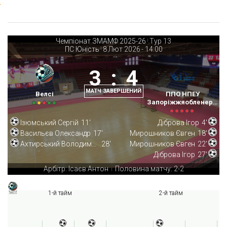
Чемпіонат ЗМАМФ 2025-26
Тур 13
|
ПС Юність
8 Лют 2026
-
14:00
|
3
:
4
МАТЧ ЗАВЕРШЕНИЙ
Велсі
ППО НПЕУ
Запоріжжяобленерго
Ізюмський Сергій
11'
Діброва Ігор
4'
Васильєв Олександр
17'
Мирошников Євген
18'
Ахтирський Володимир
28'
Мирошников Євген
22'
Діброва Ігор
27'
Арбітр: Ісаєв Антон
Половина матчу: 2-2
|
1-й тайм
2-й тайм