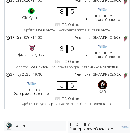
25 Січ 2026
-
11:00
Чемпіонат ЗМАМФ 2025-26
8
5
ППО НПЕУ
ФК Купець
Запоріжжяобленерго
ПС Юність
Арбітр:
Ноєв Антон
Асистент арбітра 1:
Ісаєв Антон
18 Січ 2026
-
11:00
Чемпіонат ЗМАМФ 2025-26
3
0
ППО НПЕУ
ФК Юнайтед Січ
Запоріжжяобленерго
ПС Юність
Арбітр:
Ноєв Антон
Асистент арбітра 1:
Харченко Владислав
27 Гру 2025
-
19:30
Чемпіонат ЗМАМФ 2025-26
5
6
ППО НПЕУ
KARI
Запоріжжяобленерго
ПС Юність
Арбітр:
Валуєв Сергій
Асистент арбітра 1:
Ісаєв Антон
ППО НПЕУ
Велсі
Запоріжжяобленерго