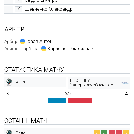
Свідло Дмитро
У
Шевченко Олександр
У
АРБІТР
Ісаєв Антон
Арбітр:
Харченко Владислав
Асистент арбітра:
СТАТИСТИКА МАТЧУ
ППО НПЕУ
Велсі
Запоріжжяобленерго
3
Голи
4
ОСТАННІ МАТЧІ
Велсі
н
в
п
п
н