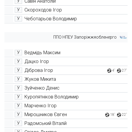
Савін Анатолій
У
Скороходов Ігор
У
Чеботарьов Володимир
У
ППО НПЕУ Запоріжжяобленерго
Ведмідь Максим
У
Дацко Ігор
У
Діброва Ігор
У
4'
27'
Жуков Микита
У
Зуйченко Денис
У
Куропятніков Володимир
У
Марченко Ігор
У
Мирошников Євген
У
18'
22'
Радомський Віталій
У