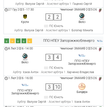
Арбітр:
Валуєв Сергій
Асистент арбітра 1:
Гаценко Сергій
27 Гру 2025
-
17:30
Чемпіонат ЗМАМФ 2025-26
2
2
Кроти
Велсі
ПС Юність
Арбітр:
Валуєв Сергій
Асистент арбітра 1:
Богатир Микита
ППО НПЕУ Запоріжжяобленерго
в
н
в
в
н
8 Лют 2026
-
14:00
Чемпіонат ЗМАМФ 2025-26
3
4
ППО НПЕУ
Велсі
Запоріжжяобленерго
ПС Юність
Арбітр:
Ісаєв Антон
Асистент арбітра 1:
Харченко Владислав
1 Лют 2026
-
16:00
Чемпіонат ЗМАМФ 2025-26
3
10
ППО НПЕУ
Баядера
Запоріжжяобленерго
ПС Юність
Арбітр:
Валуєв Сергій
Асистент арбітра 1:
Ісаєв Антон