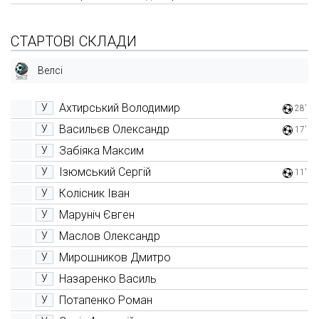
СТАРТОВІ СКЛАДИ
Велсі
Ахтирський Володимир
У
28'
Васильєв Олександр
У
17'
Забіяка Максим
У
Ізюмський Сергій
У
11'
Колісник Іван
У
Маруніч Євген
У
Маслов Олександр
У
Мирошников Дмитро
У
Назаренко Василь
У
Потапенко Роман
У