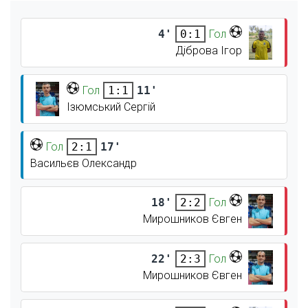
4'
Гол
0:1
Діброва Ігор
Гол
11'
1:1
Ізюмський Сергій
Гол
17'
2:1
Васильєв Олександр
18'
Гол
2:2
Мирошников Євген
22'
Гол
2:3
Мирошников Євген