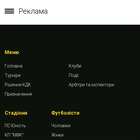
Реклама
Меню
Головна
Клуби
Турніри
Події
Рішення КДК
Арбітри та інспектори
Призначення
Стадіони
Футболісти
ПС Юність
Чоловіки
КП “МФК”
Жінки