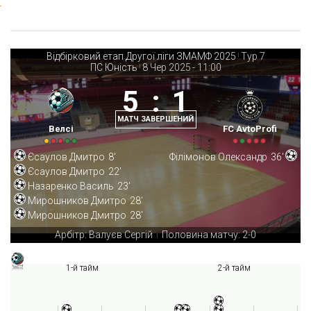
Відбірковий етап Другої ліги ЗМАМФ 2025
Тур 7
|
ПС Юність
8 Чер 2025
-
11:00
|
5
:
1
МАТЧ ЗАВЕРШЕНИЙ
Велсі
FC AvtoProfi
Єсаулов Дмитро
8'
Філімонов Олександр
36'
Єсаулов Дмитро
22'
Назаренко Василь
23'
Мирошников Дмитро
28'
Мирошников Дмитро
28'
Арбітр: Валуєв Сергій
Половина матчу: 2-0
|
1-й тайм
2-й тайм