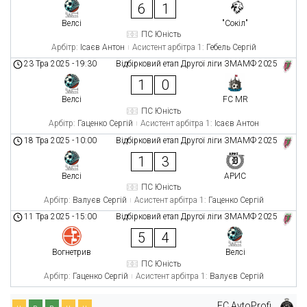
6
1
Велсі
"Сокіл"
ПС Юність
Арбітр:
Ісаєв Антон
Асистент арбітра 1:
Гебель Сергій
23 Тра 2025
-
19:30
Відбірковий етап Другої ліги ЗМАМФ 2025
1
0
Велсі
FC MR
ПС Юність
Арбітр:
Гаценко Сергій
Асистент арбітра 1:
Ісаєв Антон
18 Тра 2025
-
10:00
Відбірковий етап Другої ліги ЗМАМФ 2025
1
3
Велсі
АРИС
ПС Юність
Арбітр:
Валуєв Сергій
Асистент арбітра 1:
Гаценко Сергій
11 Тра 2025
-
15:00
Відбірковий етап Другої ліги ЗМАМФ 2025
5
4
Вогнетрив
Велсі
ПС Юність
Арбітр:
Гаценко Сергій
Асистент арбітра 1:
Валуєв Сергій
FC AvtoProfi