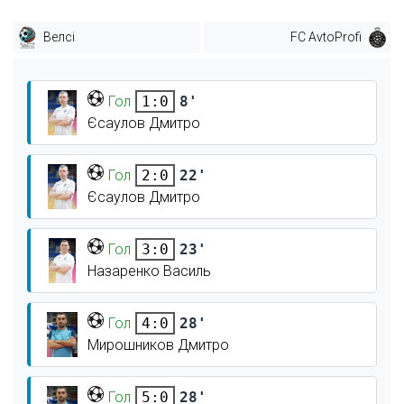
Велсі
FC AvtoProfi
Гол
8'
1:0
Єсаулов Дмитро
Гол
22'
2:0
Єсаулов Дмитро
Гол
23'
3:0
Назаренко Василь
Гол
28'
4:0
Мирошников Дмитро
Гол
28'
5:0