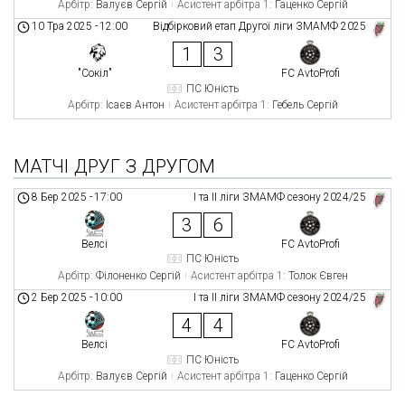
Арбітр:
Валуєв Сергій
Асистент арбітра 1:
Гаценко Сергій
10 Тра 2025
-
12:00
Відбірковий етап Другої ліги ЗМАМФ 2025
1
3
"Сокіл"
FC AvtoProfi
ПС Юність
Арбітр:
Ісаєв Антон
Асистент арбітра 1:
Гебель Сергій
МАТЧІ ДРУГ З ДРУГОМ
8 Бер 2025
-
17:00
І та ІІ ліги ЗМАМФ сезону 2024/25
3
6
Велсі
FC AvtoProfi
ПС Юність
Арбітр:
Філоненко Сергій
Асистент арбітра 1:
Толок Євген
2 Бер 2025
-
10:00
І та ІІ ліги ЗМАМФ сезону 2024/25
4
4
Велсі
FC AvtoProfi
ПС Юність
Арбітр:
Валуєв Сергій
Асистент арбітра 1:
Гаценко Сергій