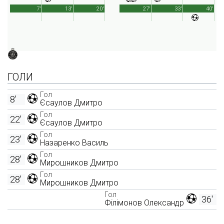
7'
13'
20'
27'
33'
40'
ГОЛИ
Гол
8'
Єсаулов Дмитро
Гол
22'
Єсаулов Дмитро
Гол
23'
Назаренко Василь
Гол
28'
Мирошников Дмитро
Гол
28'
Мирошников Дмитро
Гол
36'
Філімонов Олександр