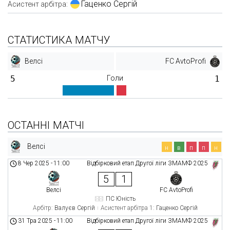
Гаценко Сергій
Асистент арбітра:
СТАТИСТИКА МАТЧУ
Велсі
FC AvtoProfi
5
Голи
1
ОСТАННІ МАТЧІ
Велсі
н
в
п
п
н
8 Чер 2025
-
11:00
Відбірковий етап Другої ліги ЗМАМФ 2025
5
1
Велсі
FC AvtoProfi
ПС Юність
Арбітр:
Валуєв Сергій
Асистент арбітра 1:
Гаценко Сергій
31 Тра 2025
-
11:00
Відбірковий етап Другої ліги ЗМАМФ 2025