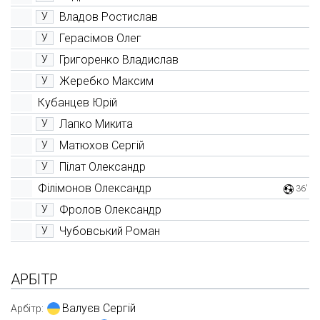
Владов Ростислав
У
Герасімов Олег
У
Григоренко Владислав
У
Жеребко Максим
У
Кубанцев Юрій
Лапко Микита
У
Матюхов Сергій
У
Пілат Олександр
У
Філімонов Олександр
36'
Фролов Олександр
У
Чубовський Роман
У
АРБІТР
Валуєв Сергій
Арбітр: