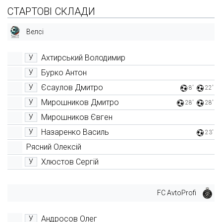
СТАРТОВІ СКЛАДИ
Велсі
Ахтирський Володимир
У
Бурко Антон
У
Єсаулов Дмитро
У
8'
22'
Мирошников Дмитро
У
28'
28'
Мирошников Євген
У
Назаренко Василь
У
23'
Рясний Олексій
Хлюстов Сергій
У
FC AvtoProfi
Андросов Олег
У