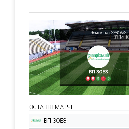
Чемпіонат ЗАФ 8×8 с
КП "МФК
ВП ЗОЕЗ
П
П
В
П
В
ОСТАННІ МАТЧІ
ВП ЗОЕЗ