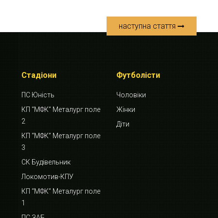
наступна стаття
Стадіони
Футболісти
ПС Юність
Чоловіки
КП “МФК” Металург поле
Жінки
2
Діти
КП “МФК” Металург поле
3
СК Будівельник
Локомотив-КПУ
КП “МФК” Металург поле
1
ПС ЗАБ