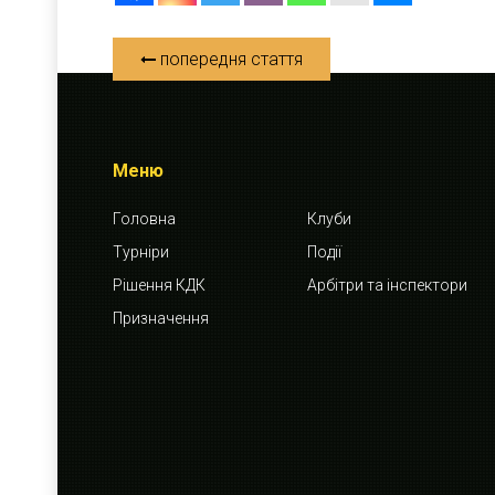
попередня стаття
Меню
Головна
Клуби
Турніри
Події
Рішення КДК
Арбітри та інспектори
Призначення