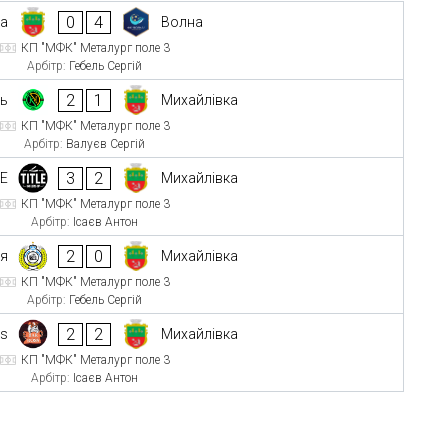
0
4
ка
Волна
КП "МФК" Металург поле 3
Арбітр:
Гебель Сергій
2
1
ць
Михайлівка
КП "МФК" Металург поле 3
Арбітр:
Валуєв Сергій
3
2
LE
Михайлівка
КП "МФК" Металург поле 3
Арбітр:
Ісаєв Антон
2
0
оя
Михайлівка
КП "МФК" Металург поле 3
Арбітр:
Гебель Сергій
2
2
ss
Михайлівка
КП "МФК" Металург поле 3
Арбітр:
Ісаєв Антон