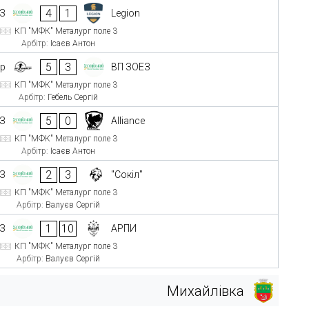
4
1
ЕЗ
Legion
КП "МФК" Металург поле 3
Арбітр:
Ісаєв Антон
5
3
up
ВП ЗОЕЗ
КП "МФК" Металург поле 3
Арбітр:
Гебель Сергій
5
0
ЕЗ
Alliance
КП "МФК" Металург поле 3
Арбітр:
Ісаєв Антон
2
3
ЕЗ
"Сокіл"
КП "МФК" Металург поле 3
Арбітр:
Валуєв Сергій
1
10
ЕЗ
АРПИ
КП "МФК" Металург поле 3
Арбітр:
Валуєв Сергій
Михайлівка