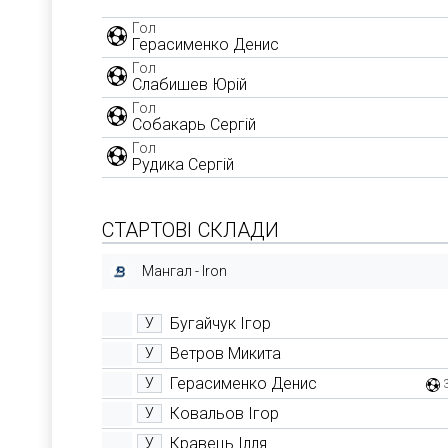
Гол
Герасименко Денис
Гол
Слабишев Юрій
Гол
Собакарь Сергій
Гол
Рудика Сергій
СТАРТОВІ СКЛАДИ
Мангал - Iron
Бугайчук Ігор
У
Ветров Микита
У
Герасименко Денис
У
Ковальов Ігор
У
Кравець Ілля
У