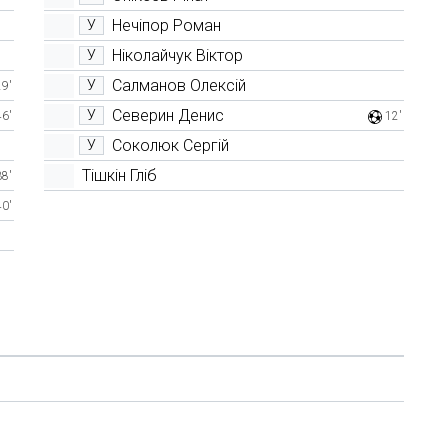
Нечіпор Роман
У
Ніколайчук Віктор
У
Салманов Олексій
У
29'
Северин Денис
У
46'
12'
Соколюк Сергій
У
Тішкін Гліб
38'
40'