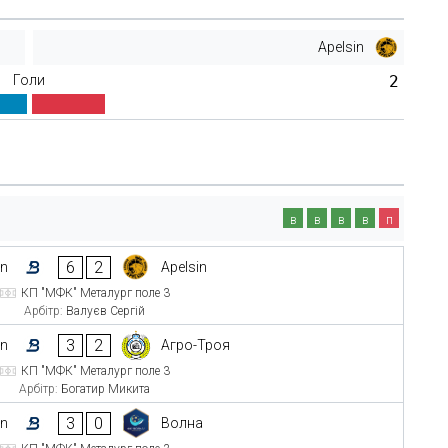
Apelsin
Голи
2
в
в
в
в
п
6
2
on
Apelsin
КП "МФК" Металург поле 3
Арбітр:
Валуєв Сергій
3
2
on
Агро-Троя
КП "МФК" Металург поле 3
Арбітр:
Богатир Микита
3
0
on
Волна