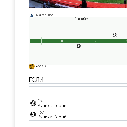
Мангал - Iron
1-й тайм
8'
17'
Apelsin
ГОЛИ
Гол
Рудика Сергій
Гол
Рудика Сергій