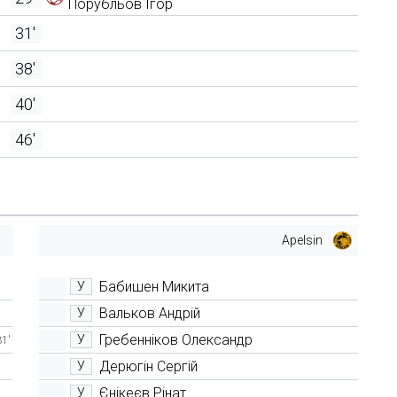
Порубльов Ігор
31'
38'
40'
46'
Apelsin
Бабишен Микита
У
Вальков Андрій
У
Гребенніков Олександр
У
31'
Дерюгін Сергій
У
Єнікеєв Рінат
У