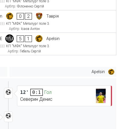
КП "МФК" Металург поле 3
Арбітр:
Філоненко Сергій
0
2
in
Таврія
КП "МФК" Металург поле 3
Арбітр:
Ісаєв Антон
5
1
LE
Apelsin
КП "МФК" Металург поле 3
Арбітр:
Гебель Сергій
Apelsin
12'
Гол
0:1
Северин Денис