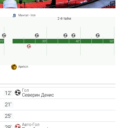
Мангал - Iron
2-й тайм
25'
33'
42'
50'
Apelsin
Гол
12'
Северин Денис
21'
25'
Авто-Гол
29'