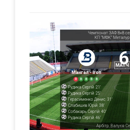
Чемпіонат ЗАФ 8×8 се
КП "МФК" Металур
6
МАТЧ
Мангал - Iron
П
В
В
В
В
Рудика Сергій
21'
Рудика Сергій
25'
Герасименко Денис
31'
Слабишев Юрій
38'
Собакарь Сергій
40'
Рудика Сергій
46'
Арбітр: Валуєв Се