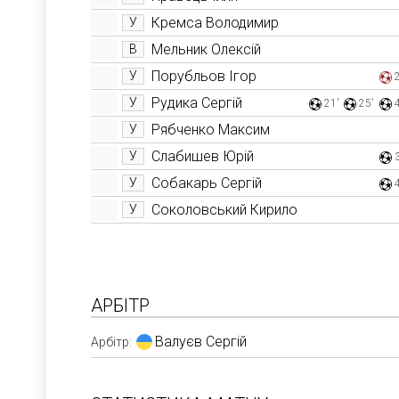
Кремса Володимир
У
Мельник Олексій
В
Порубльов Ігор
У
Рудика Сергій
У
21'
25'
Рябченко Максим
У
Слабишев Юрій
У
Собакарь Сергій
У
Соколовський Кирило
У
АРБІТР
Валуєв Сергій
Арбітр: