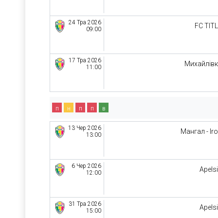
24 Тра 2026
FC TIT
09:00
17 Тра 2026
Михайлів
11:00
п
н
п
п
в
13 Чер 2026
Мангал - Ir
13:00
6 Чер 2026
Apels
12:00
31 Тра 2026
Apels
15:00