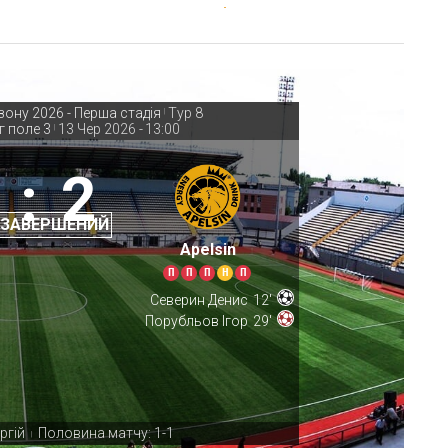
зону 2026 - Перша стадія
Тур 8
|
г поле 3
13 Чер 2026
-
13:00
|
:
2
 ЗАВЕРШЕНИЙ
Apelsin
П
П
П
Н
П
Северин Денис
12'
Порубльов Ігор
29'
ргій
Половина матчу: 1-1
|