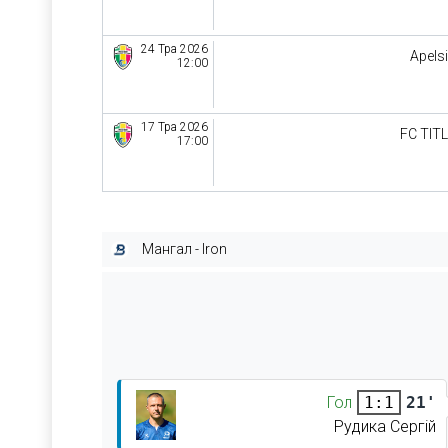
24 Тра 2026
Apels
12:00
17 Тра 2026
FC TIT
17:00
Мангал - Iron
Гол
21'
1:1
Рудика Сергій