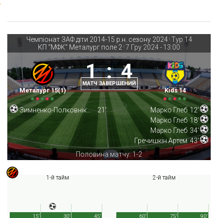
Чемпіонат ЗАФ діти 2014-15 р.н. сезону 2024
Тур 14
|
КП "МФК" Металург поле 2
7 Гру 2024
-
13:00
|
1
:
4
МАТЧ ЗАВЕРШЕНИЙ
Металург 15(1)
Kids 14
Зимненко-Полковніков Святослав
21'
Марко Глеб
12'
Марко Глеб
18'
Марко Глеб
34'
Гречишкін Артем
43'
Половина матчу: 1-2
1-й тайм
2-й тайм
15'
30'
45'
60'
75'
90'