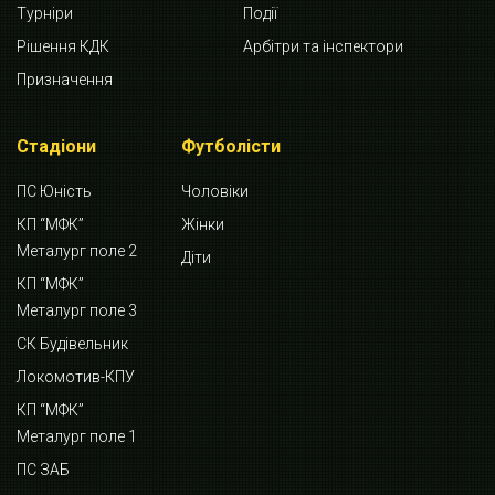
Турніри
Події
Рішення КДК
Арбітри та інспектори
Призначення
Стадіони
Футболісти
ПС Юність
Чоловіки
КП “МФК”
Жінки
Металург поле 2
Діти
КП “МФК”
Металург поле 3
СК Будівельник
Локомотив-КПУ
КП “МФК”
Металург поле 1
ПС ЗАБ