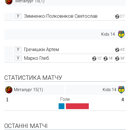
Металург 15(1)
Зимненко-Полковніков Святослав
У
21'
Kids 14
Гречишкін Артем
У
43'
Марко Глеб
У
12'
18'
34'
СТАТИСТИКА МАТЧУ
Металург 15(1)
Kids 14
1
Голи
4
ОСТАННІ МАТЧІ