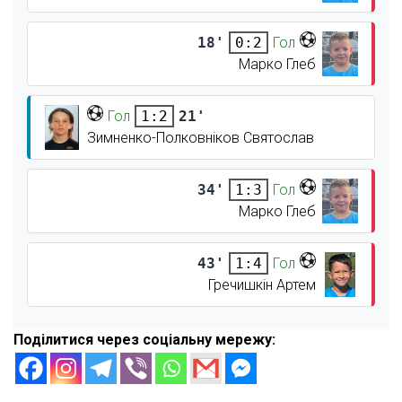
18'
Гол
0:2
Марко Глеб
Гол
21'
1:2
Зимненко-Полковніков Святослав
34'
Гол
1:3
Марко Глеб
43'
Гол
1:4
Гречишкін Артем
Поділитися через соціальну мережу: