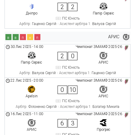
2
2
Дніпро
Папір Сервіс
ПС Юність
Арбітр:
Гаценко Сергій
Асистент арбітра 1:
Валуєв Сергій
АРИС
в
в
п
н
п
30 Лис 2025
-
14:00
Чемпіонат ЗМАМФ 2025-26
2
0
Папір Сервіс
АРИС
ПС Юність
Арбітр:
Валуєв Сергій
Асистент арбітра 1:
Гаценко Сергій
22 Лис 2025
-
20:00
Чемпіонат ЗМАМФ 2025-26
0
10
Apelsin
АРИС
ПС Юність
Арбітр:
Філоненко Сергій
Асистент арбітра 1:
Богатир Микита
16 Лис 2025
-
11:00
Чемпіонат ЗМАМФ 2025-26
6
3
АРИС
Прогрес
ПС Юність