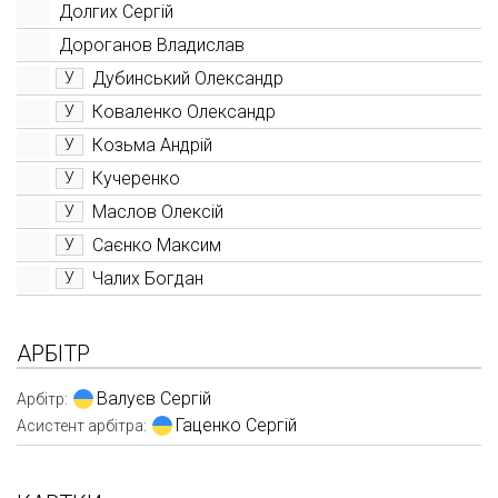
Долгих Сергій
Дороганов Владислав
Дубинський Олександр
У
Коваленко Олександр
У
Козьма Андрій
У
Кучеренко
У
Маслов Олексій
У
Саєнко Максим
У
Чалих Богдан
У
АРБІТР
Валуєв Сергій
Арбітр:
Гаценко Сергій
Асистент арбітра: