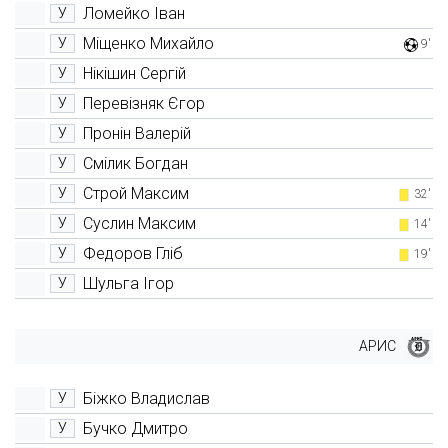
Ломейко Іван
У
Міщенко Михайло
У
9'
Нікішин Сергій
У
Перевізняк Єгор
У
Пронін Валерій
У
Смілик Богдан
У
Строй Максим
У
32'
Суслин Максим
У
14'
Федоров Гліб
У
19'
Шульга Ігор
У
АРИС
Біжко Владислав
У
Бучко Дмитро
У