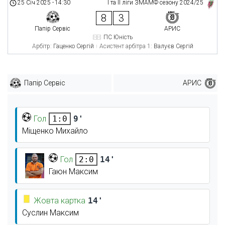
25 Січ 2025
-
14:30
І та ІІ ліги ЗМАМФ сезону 2024/25
8
3
Папір Сервіс
АРИС
ПС Юність
Арбітр:
Гаценко Сергій
Асистент арбітра 1:
Валуєв Сергій
Папір Сервіс
АРИС
Гол
9'
1:0
Міщенко Михайло
Гол
14'
2:0
Гаюн Максим
Жовта картка
14'
Суслин Максим