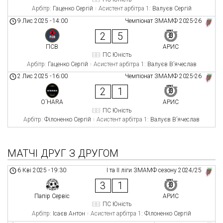
Арбітр:
Гаценко Сергій
Асистент арбітра 1:
Валуєв Сергій
9 Лис 2025
-
14:00
Чемпіонат ЗМАМФ 2025-26
2
5
ПСВ
АРИС
ПС Юність
Арбітр:
Гаценко Сергій
Асистент арбітра 1:
Валуєв В’ячеслав
2 Лис 2025
-
16:00
Чемпіонат ЗМАМФ 2025-26
2
1
O`HARA
АРИС
ПС Юність
Арбітр:
Філоненко Сергій
Асистент арбітра 1:
Валуєв В’ячеслав
МАТЧІ ДРУГ З ДРУГОМ
6 Кві 2025
-
19:30
І та ІІ ліги ЗМАМФ сезону 2024/25
3
1
Папір Сервіс
АРИС
ПС Юність
Арбітр:
Ісаєв Антон
Асистент арбітра 1:
Філоненко Сергій