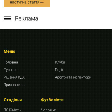
наступна стаття
Реклама
Меню
Головна
Клуби
Турніри
Події
Рішення КДК
Арбітри та інспектори
Призначення
Стадіони
Футболісти
ПС Юність
Чоловіки