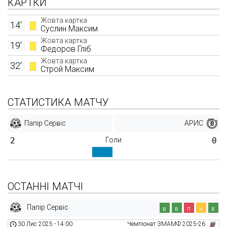
КАРТКИ
Жовта картка
14'
Суслин Максим
Жовта картка
19'
Федоров Гліб
Жовта картка
32'
Строй Максим
СТАТИСТИКА МАТЧУ
Папір Сервіс
АРИС
2
Голи
0
ОСТАННІ МАТЧІ
Папір Сервіс
в
в
п
н
в
30 Лис 2025
-
14:00
Чемпіонат ЗМАМФ 2025-26