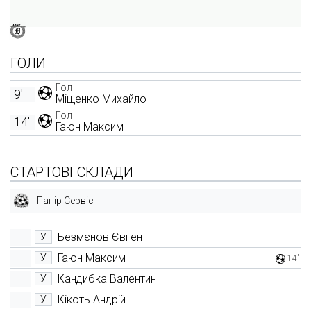
ГОЛИ
Гол
9'
Міщенко Михайло
Гол
14'
Гаюн Максим
СТАРТОВІ СКЛАДИ
Папір Сервіс
Безмєнов Євген
У
Гаюн Максим
У
14'
Кандибка Валентин
У
Кікоть Андрій
У