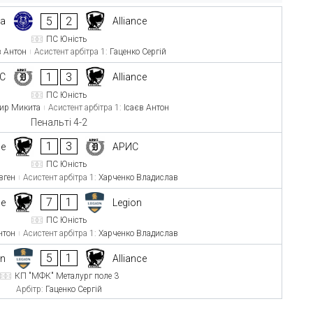
5
2
va
Alliance
ПС Юність
в Антон
Асистент арбітра 1:
Гаценко Сергій
1
3
С
Alliance
ПС Юність
тир Микита
Асистент арбітра 1:
Ісаєв Антон
Пенальті 4-2
1
3
ce
АРИС
ПС Юність
вген
Асистент арбітра 1:
Харченко Владислав
7
1
ce
Legion
ПС Юність
нтон
Асистент арбітра 1:
Харченко Владислав
5
1
on
Alliance
КП "МФК" Металург поле 3
Арбітр:
Гаценко Сергій