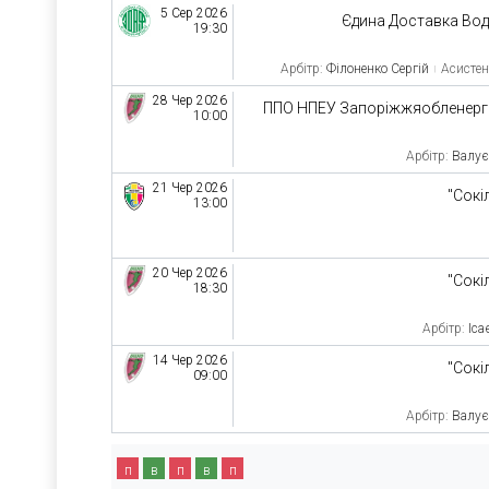
5 Сер 2026
Єдина Доставка Во
19:30
Арбітр:
Філоненко Сергій
Асистен
28 Чер 2026
ППО НПЕУ Запоріжжяобленер
10:00
Арбітр:
Валує
21 Чер 2026
"Сокі
13:00
20 Чер 2026
"Сокі
18:30
Арбітр:
Іса
14 Чер 2026
"Сокі
09:00
Арбітр:
Валує
п
в
п
в
п