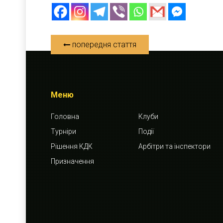
попередня стаття
Меню
Головна
Клуби
Турніри
Події
Рішення КДК
Арбітри та інспектори
Призначення