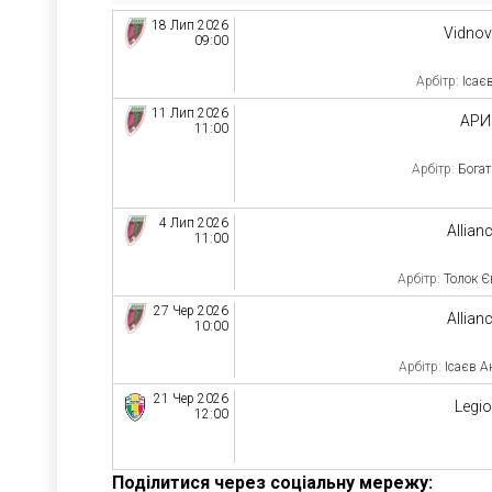
18 Лип 2026
Vidno
09:00
Арбітр:
Ісає
11 Лип 2026
АРИ
11:00
Арбітр:
Бога
4 Лип 2026
Allian
11:00
Арбітр:
Толок Є
27 Чер 2026
Allian
10:00
Арбітр:
Ісаєв А
21 Чер 2026
Legi
12:00
Поділитися через соціальну мережу: