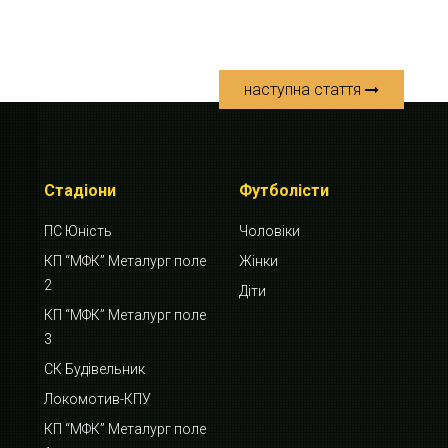
наступна стаття
Стадіони
Футболісти
ПС Юність
Чоловіки
КП “МФК” Металург поле
Жінки
2
Діти
КП “МФК” Металург поле
3
СК Будівельник
Локомотив-КПУ
КП “МФК” Металург поле