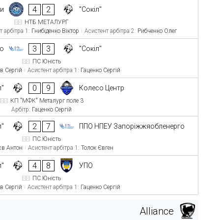
4
2
ди
"Сокіл"
НТБ МЕТАЛУРГ
т арбітра 1:
Гнибіденко Віктор
Асистент арбітра 2:
Рибченко Олег
3
3
го
"Сокіл"
ПС Юність
в Сергій
Асистент арбітра 1:
Гаценко Сергій
0
9
л"
Колесо Центр
КП "МФК" Металург поле 3
Арбітр:
Гаценко Сергій
2
7
л"
ППО НПЕУ Запоріжжяобленерго
ПС Юність
єв Антон
Асистент арбітра 1:
Толок Євген
4
8
л"
УПО
ПС Юність
в Сергій
Асистент арбітра 1:
Гаценко Сергій
Alliance