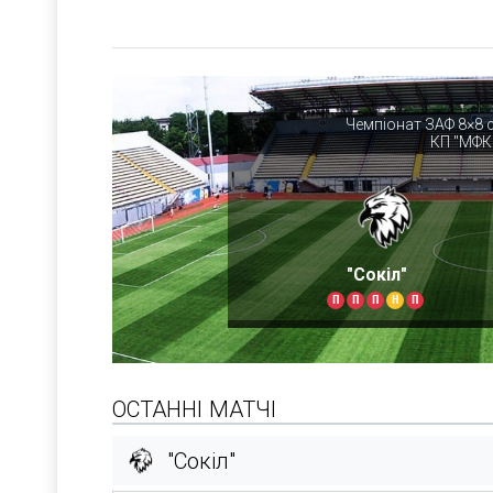
Чемпіонат ЗАФ 8×8 с
КП "МФК
"Сокіл"
П
П
П
Н
П
ОСТАННІ МАТЧІ
"Сокіл"