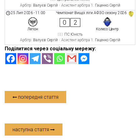
Арбітр:
Валуєв Сергій
Асистент арбітра 1:
Гаценко Сергій
25 Лип 2026
-
11:00
Чемпіонат Вищої ліги АФЗО сезону 2026
0
2
Легіон
Колесо Центр
ПС Юність
Арбітр:
Валуєв Сергій
Асистент арбітра 1:
Гаценко Сергій
Поділитися через соціальну мережу:
попередня стаття
наступна стаття