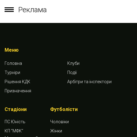
Реклама
Меню
Головна
Клуби
Турніри
Події
Рішення КДК
Арбітри та інспектори
Призначення
Стадіони
Футболісти
ПС Юність
Чоловіки
КП “МФК”
Жінки