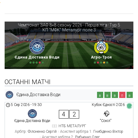
Чемпіонат ЗАФ 8×8 сезону 2026 - Перша ліга
Тур 5
|
КП "МФК" Металург поле 3
Єдина Доставка Води
Агро-Троя
ОСТАННІ МАТЧІ
Єдина Доставка Води
в
в
в
п
в
5 Сер 2026
-
19:30
Кубок Єдності 2026
4
2
Єдина Доставка Води
"Сокіл"
НТБ МЕТАЛУРГ
Арбітр:
Філоненко Сергій
Асистент арбітра 1:
Гнибіденко Віктор
Асистент арбітра 2:
Рибченко Олег