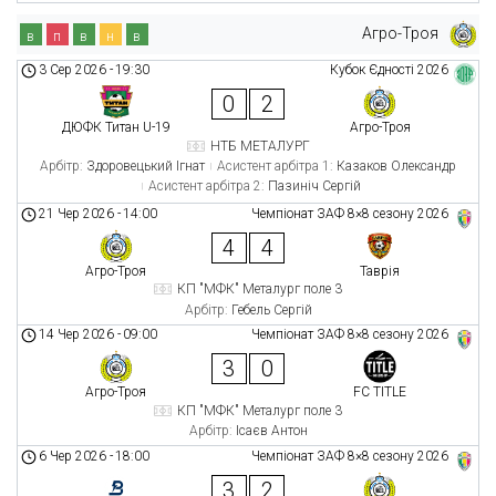
Агро-Троя
в
п
в
н
в
3 Сер 2026
-
19:30
Кубок Єдності 2026
0
2
ДЮФК Титан U-19
Агро-Троя
НТБ МЕТАЛУРГ
Арбітр:
Здоровецький Ігнат
Асистент арбітра 1:
Казаков Олександр
Асистент арбітра 2:
Пазиніч Сергій
21 Чер 2026
-
14:00
Чемпіонат ЗАФ 8×8 сезону 2026
4
4
Агро-Троя
Таврія
КП "МФК" Металург поле 3
Арбітр:
Гебель Сергій
14 Чер 2026
-
09:00
Чемпіонат ЗАФ 8×8 сезону 2026
3
0
Агро-Троя
FC TITLE
КП "МФК" Металург поле 3
Арбітр:
Ісаєв Антон
6 Чер 2026
-
18:00
Чемпіонат ЗАФ 8×8 сезону 2026
3
2