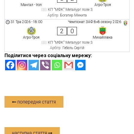
Мангал - Iron
Агро-Троя
КП "МФК" Металург поле 3
Арбітр:
Богатир Микита
31 Тра 2026
-
18:00
Чемпіонат ЗАФ 8×8 сезону 2026
2
0
Агро-Троя
Михайлівка
КП "МФК" Металург поле 3
Арбітр:
Гебель Сергій
Поділитися через соціальну мережу:
попередня стаття
наступна стаття