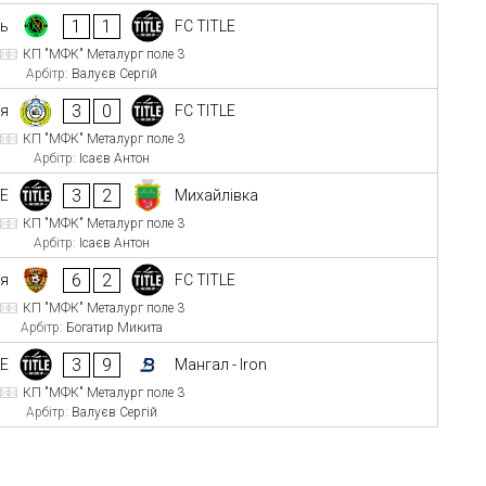
1
1
ць
FC TITLE
КП "МФК" Металург поле 3
Арбітр:
Валуєв Сергій
3
0
оя
FC TITLE
КП "МФК" Металург поле 3
Арбітр:
Ісаєв Антон
3
2
LE
Михайлівка
КП "МФК" Металург поле 3
Арбітр:
Ісаєв Антон
6
2
ія
FC TITLE
КП "МФК" Металург поле 3
Арбітр:
Богатир Микита
3
9
LE
Мангал - Iron
КП "МФК" Металург поле 3
Арбітр:
Валуєв Сергій