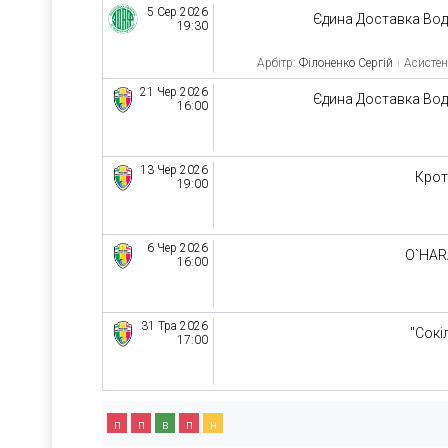
5 Сер 2026
Єдина Доставка Во
19:30
Арбітр:
Філоненко Сергій
Асистен
21 Чер 2026
Єдина Доставка Во
16:00
13 Чер 2026
Кро
19:00
6 Чер 2026
O`HAR
16:00
31 Тра 2026
"Сокі
17:00
п
п
в
п
н