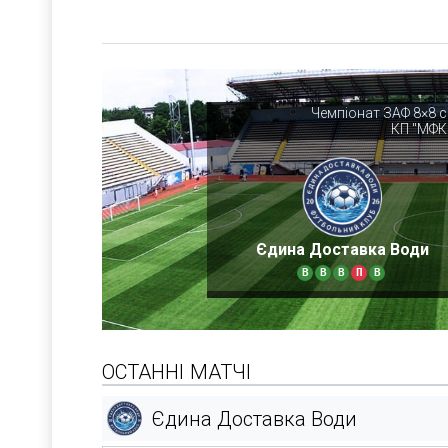
Чемпіонат ЗАФ 8×8 с
КП "МФК
Єдина Доставка Води
В
В
В
П
В
ОСТАННІ МАТЧІ
Єдина Доставка Води