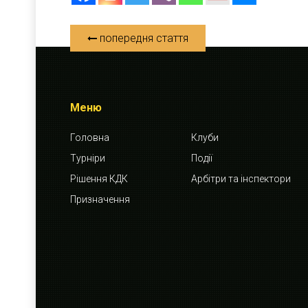
попередня стаття
Меню
Головна
Клуби
Турніри
Події
Рішення КДК
Арбітри та інспектори
Призначення