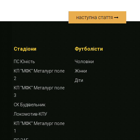
наступна стаття
Стадіони
Футболісти
ПС Юність
Чоловіки
КП “МФК” Металург поле
Жінки
2
Діти
КП “МФК” Металург поле
3
СК Будівельник
Локомотив-КПУ
КП “МФК” Металург поле
1