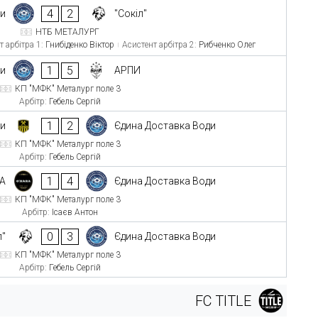
4
2
ди
"Сокіл"
НТБ МЕТАЛУРГ
т арбітра 1:
Гнибіденко Віктор
Асистент арбітра 2:
Рибченко Олег
1
5
ди
АРПИ
КП "МФК" Металург поле 3
Арбітр:
Гебель Сергій
1
2
ти
Єдина Доставка Води
КП "МФК" Металург поле 3
Арбітр:
Гебель Сергій
1
4
A
Єдина Доставка Води
КП "МФК" Металург поле 3
Арбітр:
Ісаєв Антон
0
3
л"
Єдина Доставка Води
КП "МФК" Металург поле 3
Арбітр:
Гебель Сергій
FC TITLE