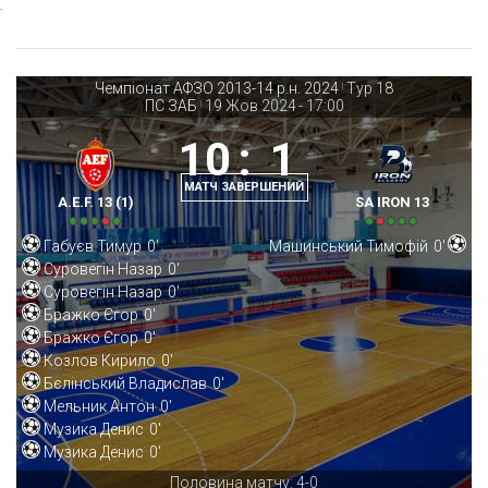
Чемпіонат АФЗО 2013-14 р.н. 2024
Тур 18
|
ПС ЗАБ
19 Жов 2024
-
17:00
|
10
:
1
МАТЧ ЗАВЕРШЕНИЙ
A.E.F. 13 (1)
SA IRON 13
Габуєв Тимур
0'
Машинський Тимофій
0'
Суровегін Назар
0'
Суровегін Назар
0'
Бражко Єгор
0'
Бражко Єгор
0'
Козлов Кирило
0'
Бєлінський Владислав
0'
Мельник Антон
0'
Музика Денис
0'
Музика Денис
0'
Половина матчу: 4-0