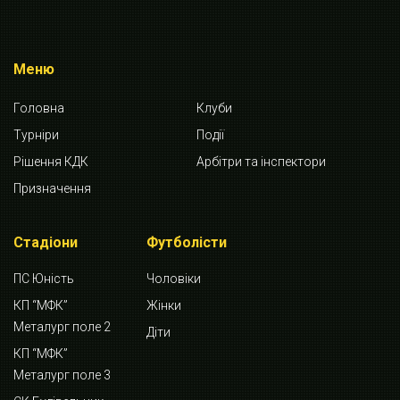
Меню
Головна
Клуби
Турніри
Події
Рішення КДК
Арбітри та інспектори
Призначення
Стадіони
Футболісти
ПС Юність
Чоловіки
КП “МФК”
Жінки
Металург поле 2
Діти
КП “МФК”
Металург поле 3