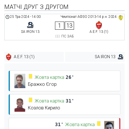
МАТЧІ ДРУГ З ДРУГОМ
25 Тра 2024
-
14:00
Чемпіонат АФЗО 2013-14 р.н. 2024
1
13
SA IRON 13
A.E.F. 13 (1)
ПС ЗАБ
A.E.F. 13 (1)
SA IRON 13
Жовта картка
26'
Бражко Єгор
Жовта картка
31'
Козлов Кирило
31'
Жовта картка