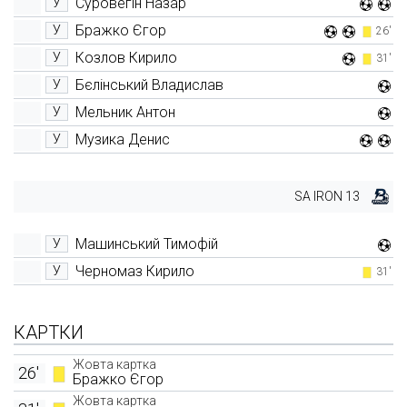
Суровегін Назар
У
Бражко Єгор
У
26'
Козлов Кирило
У
31'
Бєлінський Владислав
У
Мельник Антон
У
Музика Денис
У
SA IRON 13
Машинський Тимофій
У
Черномаз Кирило
У
31'
КАРТКИ
Жовта картка
26'
Бражко Єгор
Жовта картка