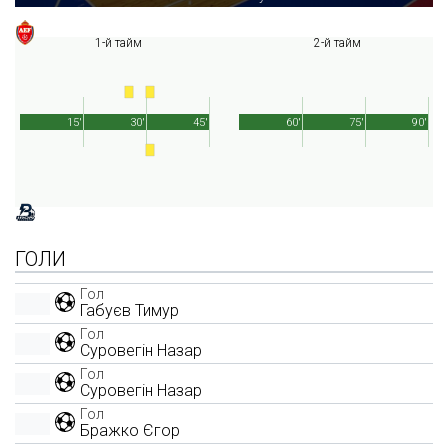
1-й тайм
2-й тайм
15'
30'
45'
60'
75'
90'
ГОЛИ
Гол
Габуєв Тимур
Гол
Суровегін Назар
Гол
Суровегін Назар
Гол
Бражко Єгор