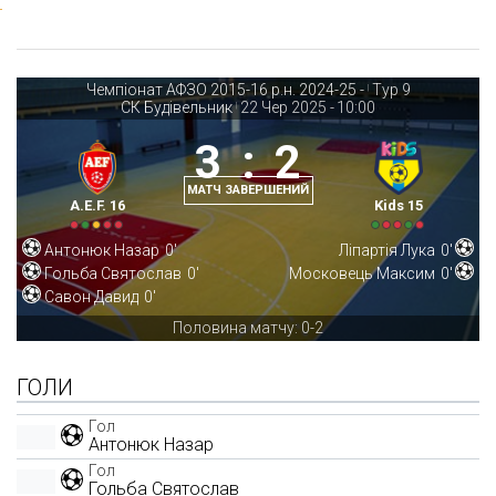
Чемпіонат АФЗО 2015-16 р.н. 2024-25 -
Тур 9
|
СК Будівельник
22 Чер 2025
-
10:00
|
3
:
2
МАТЧ ЗАВЕРШЕНИЙ
A.E.F. 16
Kids 15
Антонюк Назар
0'
Ліпартія Лука
0'
Гольба Святослав
0'
Московець Максим
0'
Савон Давид
0'
Половина матчу: 0-2
ГОЛИ
Гол
Антонюк Назар
Гол
Гольба Святослав