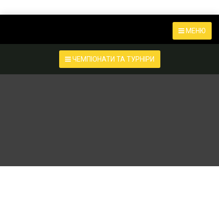
МЕНЮ
ЧЕМПІОНАТИ ТА ТУРНІРИ