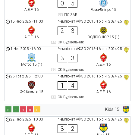
0
5
A.E.F. 16
Рома-Дніпро 15
ПС ЗАБ
15 Чер 2025
-
11:00
Чемпіонат АФЗО 2015-16 р.н. 2024-25
2
3
A.E.F. 16
ОСДЮСШОР 15 (1)
СК Будівельник
1 Чер 2025
-
16:00
Чемпіонат АФЗО 2015-16 р.н. 2024-25
3
3
Мотор 15 (1)
A.E.F. 16
СК Будівельник
25 Тра 2025
-
12:00
Чемпіонат АФЗО 2015-16 р.н. 2024-25
1
4
ФК Космос 15
A.E.F. 16
СК Будівельник
Kids 15
в
в
п
п
н
22 Чер 2025
-
10:00
Чемпіонат АФЗО 2015-16 р.н. 2024-25
3
2
A.E.F. 16
Kids 15