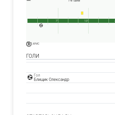
1-й тайм
7'
13'
АРИС
ГОЛИ
Гол
Блищик Олександр