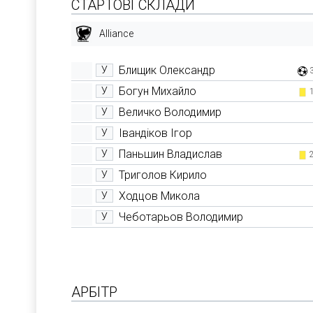
СТАРТОВІ СКЛАДИ
Alliance
Блищик Олександр
У
Богун Михайло
У
Величко Володимир
У
Івандіков Ігор
У
Паньшин Владислав
У
Триголов Кирило
У
Ходцов Микола
У
Чеботарьов Володимир
У
АРБІТР