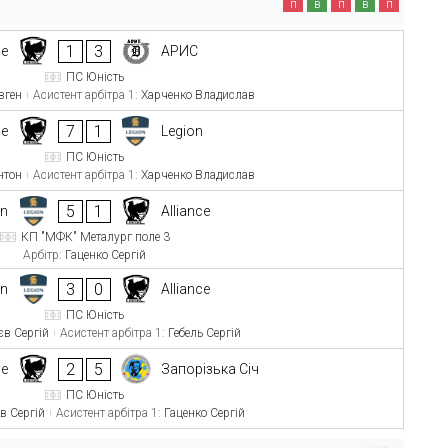
п
в
п
в
п
1
3
ce
АРИС
ПС Юність
вген
Асистент арбітра 1:
Харченко Владислав
7
1
ce
Legion
ПС Юність
нтон
Асистент арбітра 1:
Харченко Владислав
5
1
on
Alliance
КП "МФК" Металург поле 3
Арбітр:
Гаценко Сергій
3
0
on
Alliance
ПС Юність
єв Сергій
Асистент арбітра 1:
Гебель Сергій
2
5
ce
Запорізька Січ
ПС Юність
в Сергій
Асистент арбітра 1:
Гаценко Сергій