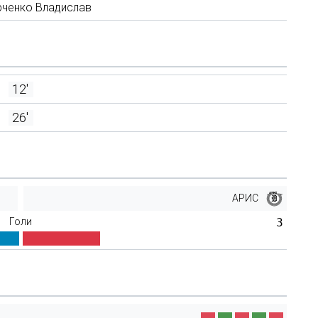
рченко Владислав
12'
26'
АРИС
Голи
3