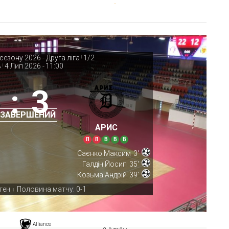
езону 2026 - Друга ліга
1/2
|
ь
4 Лип 2026
-
11:00
|
:
3
 ЗАВЕРШЕНИЙ
АРИС
П
П
В
В
В
Саєнко Максим
3'
Галдін Йосип
35'
Козьма Андрій
39'
ген
Половина матчу: 0-1
|
Alliance