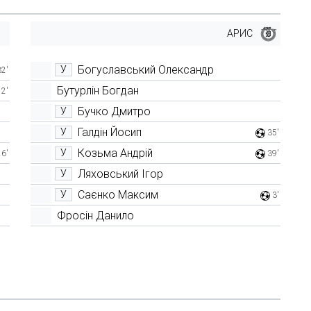
АРИС
Богуславський Олександр
У
32'
Бутурлін Богдан
12'
Бучко Дмитро
У
Галдін Йосип
У
35'
Козьма Андрій
У
26'
39'
Ляховський Ігор
У
Саєнко Максим
У
3'
Фросін Данило