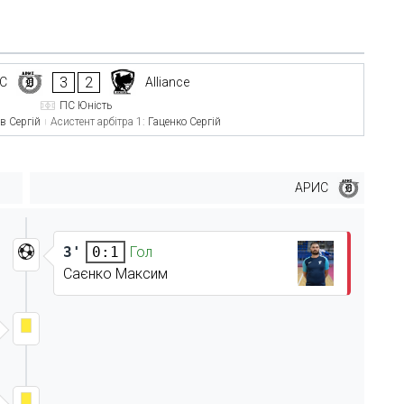
3
2
С
Alliance
ПС Юність
в Сергій
Асистент арбітра 1:
Гаценко Сергій
АРИС
3'
Гол
0:1
Саєнко Максим