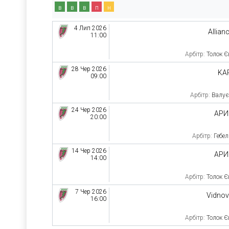
в
в
в
п
н
4 Лип 2026
Allian
11:00
Арбітр:
Толок Є
28 Чер 2026
KA
09:00
Арбітр:
Валує
24 Чер 2026
АРИ
20:00
Арбітр:
Гебел
14 Чер 2026
АРИ
14:00
Арбітр:
Толок Є
7 Чер 2026
Vidno
16:00
Арбітр:
Толок Є