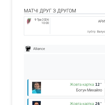
МАТЧІ ДРУГ З ДРУГОМ
9 Тра 2026
АРИ
10:00
Арбітр:
Валує
Alliance
Жовта картка
12'
Богун Михайло
Жовта картка
26'