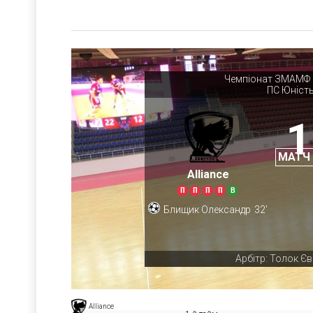
Чемпіонат ЗМАМФ с
ПС Юніст
1
МАТЧ
Alliance
П
П
П
П
В
Блищик Олександр
32'
Арбітр: Толок Єв
Alliance