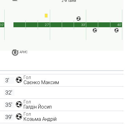
2-й тайм
20'
27'
33'
40'
АРИС
Гол
3'
Саєнко Максим
32'
Гол
35'
Галдін Йосип
Гол
39'
Козьма Андрій