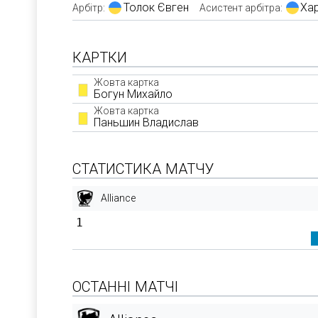
Толок Євген
Ха
Арбітр:
Асистент арбітра:
КАРТКИ
Жовта картка
Богун Михайло
Жовта картка
Паньшин Владислав
СТАТИСТИКА МАТЧУ
Alliance
1
ОСТАННІ МАТЧІ