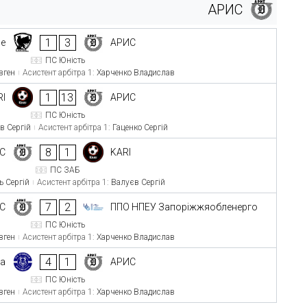
АРИС
1
3
ce
АРИС
ПС Юність
вген
Асистент арбітра 1:
Харченко Владислав
1
13
RI
АРИС
ПС Юність
в Сергій
Асистент арбітра 1:
Гаценко Сергій
8
1
С
KARI
ПС ЗАБ
ь Сергій
Асистент арбітра 1:
Валуєв Сергій
7
2
С
ППО НПЕУ Запоріжжяобленерго
ПС Юність
вген
Асистент арбітра 1:
Харченко Владислав
4
1
va
АРИС
ПС Юність
вген
Асистент арбітра 1:
Харченко Владислав