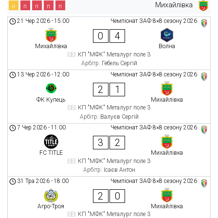
Михайлівка
н
п
п
п
п
21 Чер 2026
-
15:00
Чемпіонат ЗАФ 8×8 сезону 2026
0
4
Михайлівка
Волна
КП "МФК" Металург поле 3
Арбітр:
Гебель Сергій
13 Чер 2026
-
12:00
Чемпіонат ЗАФ 8×8 сезону 2026
2
1
ФК Купець
Михайлівка
КП "МФК" Металург поле 3
Арбітр:
Валуєв Сергій
7 Чер 2026
-
11:00
Чемпіонат ЗАФ 8×8 сезону 2026
3
2
FC TITLE
Михайлівка
КП "МФК" Металург поле 3
Арбітр:
Ісаєв Антон
31 Тра 2026
-
18:00
Чемпіонат ЗАФ 8×8 сезону 2026
2
0
Агро-Троя
Михайлівка
КП "МФК" Металург поле 3