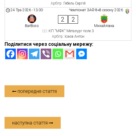
Арбітр:
Гебель Сергій
24 Тра 2026
-
13:00
Чемпіонат ЗАФ 8×8 сезону 2026
2
2
BarBoss
Михайлівка
КП "МФК" Металург поле 3
Арбітр:
Ісаєв Антон
Поділитися через соціальну мережу:
попередня стаття
наступна стаття