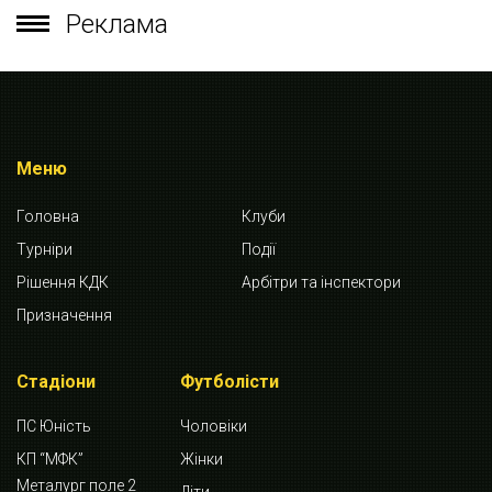
Реклама
Меню
Головна
Клуби
Турніри
Події
Рішення КДК
Арбітри та інспектори
Призначення
Стадіони
Футболісти
ПС Юність
Чоловіки
КП “МФК”
Жінки
Металург поле 2