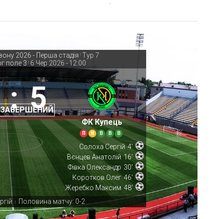
зону 2026 - Перша стадія
Тур 7
|
г поле 3
6 Чер 2026
-
12:00
|
:
5
 ЗАВЕРШЕНИЙ
ФК Купець
П
Н
В
В
В
Солоха Сергій
4'
Вєнцев Анатолій
16'
Фівка Олександр
30'
Коротков Олег
46'
Жеребко Максим
48'
ргій
Половина матчу: 0-2
|