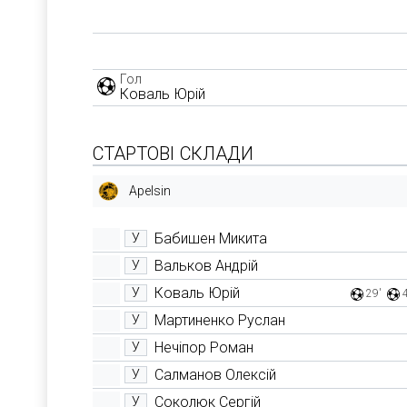
Гол
Коваль Юрій
СТАРТОВІ СКЛАДИ
Apelsin
Бабишен Микита
У
Вальков Андрій
У
Коваль Юрій
У
29'
Мартиненко Руслан
У
Нечіпор Роман
У
Салманов Олексій
У
Соколюк Сергій
У