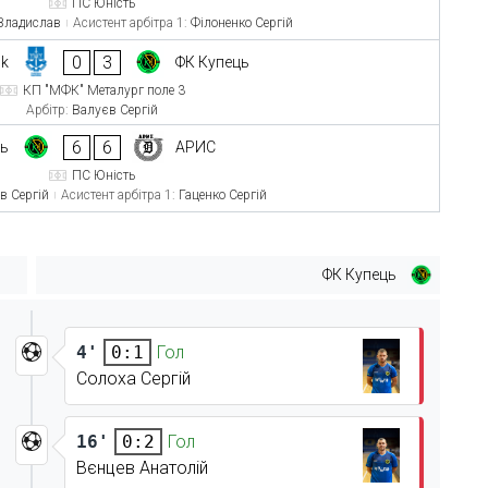
ПС Юність
Владислав
Асистент арбітра 1:
Філоненко Сергій
0
3
ok
ФК Купець
КП "МФК" Металург поле 3
Арбітр:
Валуєв Сергій
6
6
ць
АРИС
ПС Юність
в Сергій
Асистент арбітра 1:
Гаценко Сергій
ФК Купець
4'
Гол
0:1
Солоха Сергій
16'
Гол
0:2
Вєнцев Анатолій