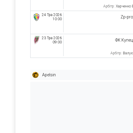
Арбітр:
Харченко 
24 Тра 2026
Zp-pr
10:00
23 Тра 2026
ФК Купе
09:00
Арбітр:
Валує
Apelsin