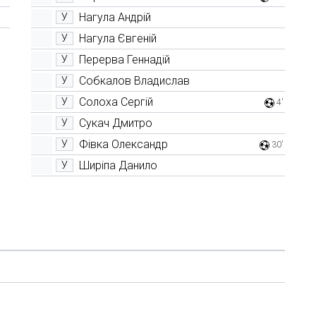
Нагула Андрій
У
Нагула Євгеній
У
Перерва Геннадій
У
Собкалов Владислав
У
Солоха Сергій
У
4'
Сукач Дмитро
У
Фівка Олександр
У
30'
Ширіпа Данило
У