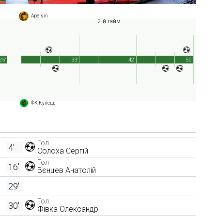
Apelsin
2-й тайм
25'
33'
42'
50'
ФК Купець
Гол
4'
Солоха Сергій
Гол
16'
Вєнцев Анатолій
29'
Гол
30'
Фівка Олександр