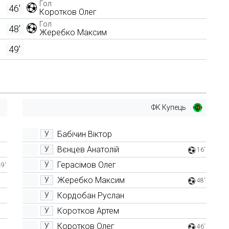
Гол
46'
Коротков Олег
Гол
48'
Жеребко Максим
49'
ФК Купець
Бабічин Віктор
У
Вєнцев Анатолій
У
16'
Герасімов Олег
У
49'
Жеребко Максим
У
48'
Кордобан Руслан
У
Коротков Артем
У
Коротков Олег
У
46'