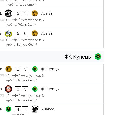
Арбітр:
Ісаєв Антон
5
1
LE
Apelsin
КП "МФК" Металург поле 3
Арбітр:
Гебель Сергій
6
0
оя
Apelsin
КП "МФК" Металург поле 3
Арбітр:
Валуєв Сергій
ФК Купець
2
5
in
ФК Купець
КП "МФК" Металург поле 3
Арбітр:
Валуєв Сергій
0
5
ss
ФК Купець
КП "МФК" Металург поле 3
Арбітр:
Валуєв Сергій
4
1
ць
Alliance