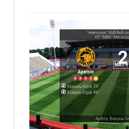
Чемпіонат ЗАФ 8×8 се
КП "МФК" Металур
2
МАТЧ
Apelsin
П
П
П
П
Н
Коваль Юрій
29'
Коваль Юрій
49'
Арбітр: Валуєв Се