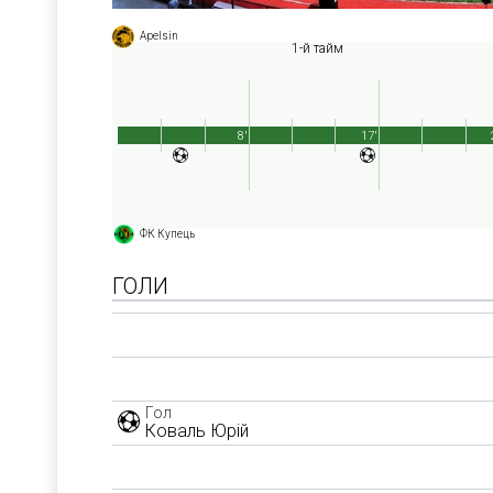
Apelsin
1-й тайм
8'
17'
ФК Купець
ГОЛИ
Гол
Коваль Юрій