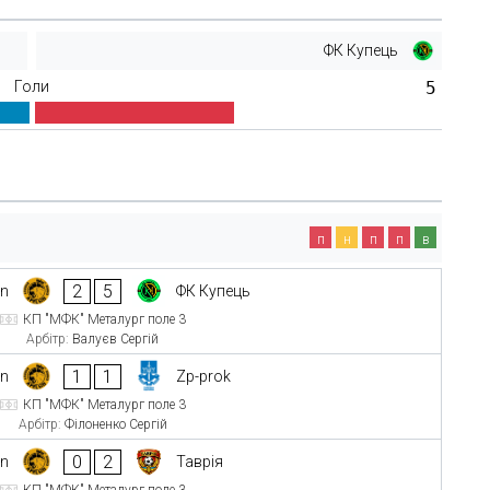
ФК Купець
Голи
5
п
н
п
п
в
2
5
in
ФК Купець
КП "МФК" Металург поле 3
Арбітр:
Валуєв Сергій
1
1
in
Zp-prok
КП "МФК" Металург поле 3
Арбітр:
Філоненко Сергій
0
2
in
Таврія
КП "МФК" Металург поле 3